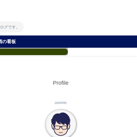
！
ブログです。
酒の看板
Profile
oomin