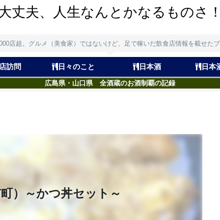
大丈夫、人生なんとかなるものさ
,000店超。グルメ（美食家）ではないけど、足で稼いだ飲食店情報を載せた
店訪問
日々のこと
日本酒
日本
広島県・山口県 全酒蔵のお酒制覇の記録
市町）～かつ丼セット～