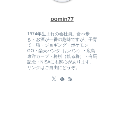
oomin77
1974年生まれの会社員。食べ歩
き・お酒が一番の趣味ですが、子育
て・猫・ジョギング・ポケモン
GO・楽天パンダ（おパン）・広島
東洋カープ・将棋（観る将）・有馬
記念・NISAにも関心があります。
リンクはご自由にどうぞ。