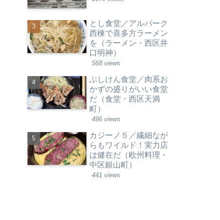
とし食堂／アルパーク
西棟で喜多方ラーメン
を（ラーメン・西区井
口明神）
568 views
ぶしけん食堂／肉系お
かずの盛りがいい食堂
だ（食堂・西区天満
町）
496 views
カジーノ５／繊細なが
らもワイルド！実力店
は健在だ（欧州料理・
中区銀山町）
441 views