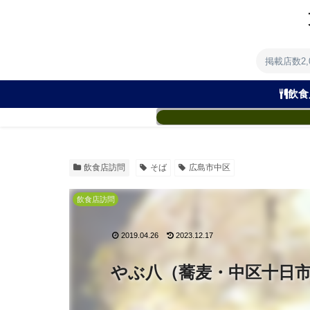
掲載店数2
飲食
飲食店訪問
そば
広島市中区
飲食店訪問
2019.04.26
2023.12.17
やぶ八（蕎麦・中区十日