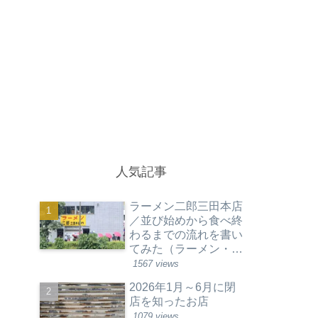
人気記事
ラーメン二郎三田本店
／並び始めから食べ終
わるまでの流れを書い
てみた（ラーメン・東
京都港区）
1567 views
2026年1月～6月に閉
店を知ったお店
1079 views