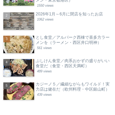
メン・東京都港区）
1550 views
2026年1月～6月に閉店を知ったお店
1062 views
とし食堂／アルパーク西棟で喜多方ラー
メンを（ラーメン・西区井口明神）
561 views
ぶしけん食堂／肉系おかずの盛りがいい
食堂だ（食堂・西区天満町）
489 views
カジーノ５／繊細ながらもワイルド！実
力店は健在だ（欧州料理・中区銀山町）
439 views