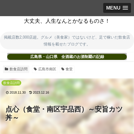
MENU
大丈夫、人生なんとかなるものさ！
掲載店数2,000店超。グルメ（美食家）ではないけど、足で稼いだ飲食店
情報を載せたブログです。
広島県・山口県 全酒蔵のお酒制覇の記録
飲食店訪問
広島市南区
食堂
飲食店訪問
2018.11.30
2023.12.16
点心（食堂・南区宇品西）～安旨カツ
丼～