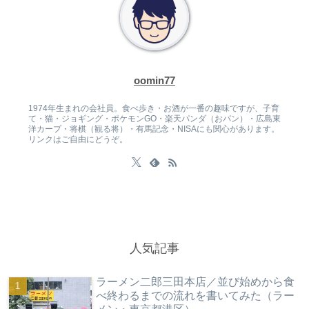
oomin77
1974年生まれの会社員。食べ歩き・お酒が一番の趣味ですが、子育
て・猫・ジョギング・ポケモンGO・楽天パンダ（おパン）・広島東
洋カープ・将棋（観る将）・有馬記念・NISAにも関心があります。
リンクはご自由にどうぞ。
人気記事
ラーメン二郎三田本店／並び始めから食
べ終わるまでの流れを書いてみた（ラー