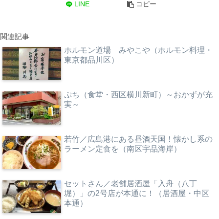
LINE
コピー
関連記事
ホルモン道場 みやこや（ホルモン料理・
東京都品川区）
ぷち（食堂・西区横川新町）～おかずが充
実～
若竹／広島港にある昼酒天国！懐かし系の
ラーメン定食を（南区宇品海岸）
セットさん／老舗居酒屋「入舟（八丁
堀）」の2号店が本通に！（居酒屋・中区
本通）