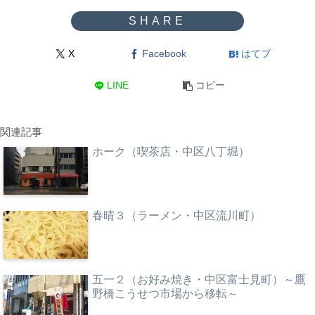
X
Facebook
はてブ
LINE
コピー
関連記事
ホーク（喫茶店・中区八丁堀）
春晴３（ラーメン・中区流川町）
五一２（お好み焼き・中区富士見町）～鷹
野橋こうせつ市場から移転～