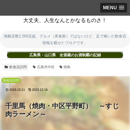
MENU
大丈夫、人生なんとかなるものさ！
掲載店数2,000店超。グルメ（美食家）ではないけど、足で稼いだ飲食店
情報を載せたブログです。
広島県・山口県 全酒蔵のお酒制覇の記録
飲食店訪問
広島市中区
焼鳥
飲食店訪問
2018.10.11
2023.12.16
千里馬（焼肉・中区平野町） ～すじ
肉ラーメン～