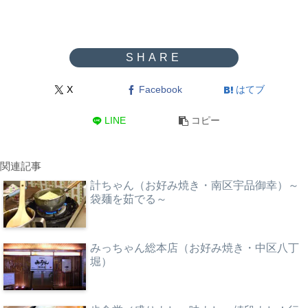
X
Facebook
はてブ
LINE
コピー
関連記事
計ちゃん（お好み焼き・南区宇品御幸）～
袋麺を茹でる～
みっちゃん総本店（お好み焼き・中区八丁
堀）