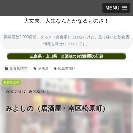
MENU
大丈夫、人生なんとかなるものさ！
掲載店数2,000店超。グルメ（美食家）ではないけど、足で稼いだ飲食店
情報を載せたブログです。
広島県・山口県 全酒蔵のお酒制覇の記録
飲食店訪問
居酒屋
広島市南区
飲食店訪問
2017.08.17
2023.07.11
みよしの（居酒屋・南区松原町）