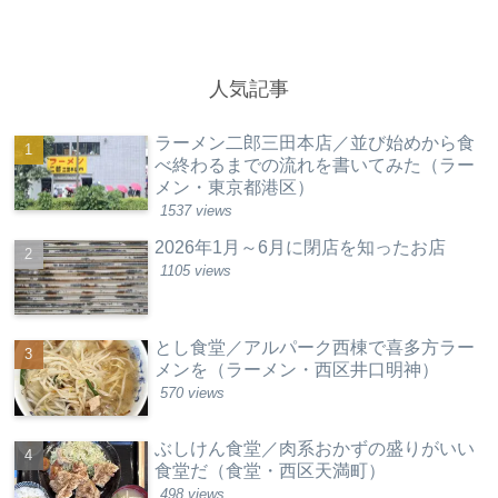
人気記事
ラーメン二郎三田本店／並び始めから食
べ終わるまでの流れを書いてみた（ラー
メン・東京都港区）
1537 views
2026年1月～6月に閉店を知ったお店
1105 views
とし食堂／アルパーク西棟で喜多方ラー
メンを（ラーメン・西区井口明神）
570 views
ぶしけん食堂／肉系おかずの盛りがいい
食堂だ（食堂・西区天満町）
498 views