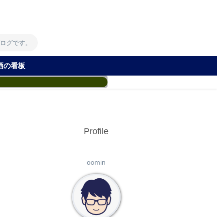
！
ブログです。
酒の看板
Profile
oomin