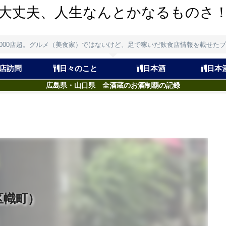
大丈夫、人生なんとかなるものさ
,000店超。グルメ（美食家）ではないけど、足で稼いだ飲食店情報を載せた
店訪問
日々のこと
日本酒
日本
広島県・山口県 全酒蔵のお酒制覇の記録
区幟町）