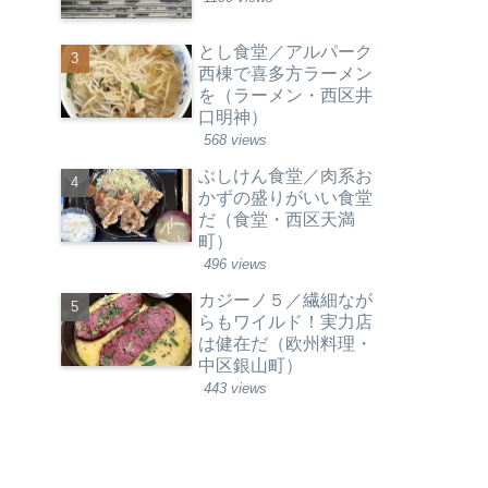
とし食堂／アルパーク
西棟で喜多方ラーメン
を（ラーメン・西区井
口明神）
568 views
ぶしけん食堂／肉系お
かずの盛りがいい食堂
だ（食堂・西区天満
町）
496 views
カジーノ５／繊細なが
らもワイルド！実力店
は健在だ（欧州料理・
中区銀山町）
443 views