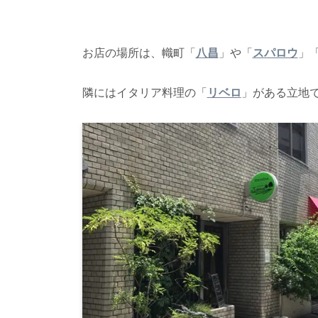
お店の場所は、幟町「
八昌
」や「
スパロウ
」
隣にはイタリア料理の「
リベロ
」がある立地