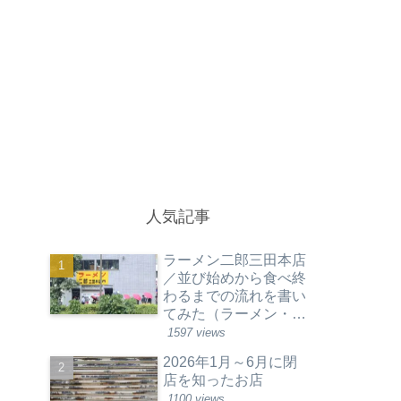
人気記事
ラーメン二郎三田本店
／並び始めから食べ終
わるまでの流れを書い
てみた（ラーメン・東
京都港区）
1597 views
2026年1月～6月に閉
店を知ったお店
1100 views