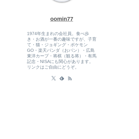
oomin77
1974年生まれの会社員。食べ歩
き・お酒が一番の趣味ですが、子育
て・猫・ジョギング・ポケモン
GO・楽天パンダ（おパン）・広島
東洋カープ・将棋（観る将）・有馬
記念・NISAにも関心があります。
リンクはご自由にどうぞ。