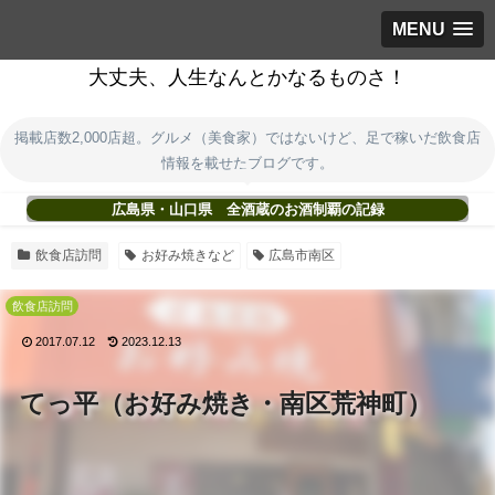
MENU
大丈夫、人生なんとかなるものさ！
掲載店数2,000店超。グルメ（美食家）ではないけど、足で稼いだ飲食店
情報を載せたブログです。
広島県・山口県 全酒蔵のお酒制覇の記録
飲食店訪問
お好み焼きなど
広島市南区
飲食店訪問
2017.07.12
2023.12.13
てっ平（お好み焼き・南区荒神町）