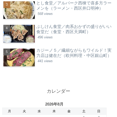
とし食堂／アルパーク西棟で喜多方ラー
メンを（ラーメン・西区井口明神）
568 views
ぶしけん食堂／肉系おかずの盛りがいい
食堂だ（食堂・西区天満町）
496 views
カジーノ５／繊細ながらもワイルド！実
力店は健在だ（欧州料理・中区銀山町）
441 views
カレンダー
2026年8月
月
火
水
木
金
土
日