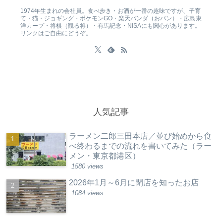
1974年生まれの会社員。食べ歩き・お酒が一番の趣味ですが、子育
て・猫・ジョギング・ポケモンGO・楽天パンダ（おパン）・広島東
洋カープ・将棋（観る将）・有馬記念・NISAにも関心があります。
リンクはご自由にどうぞ。
人気記事
ラーメン二郎三田本店／並び始めから食
べ終わるまでの流れを書いてみた（ラー
メン・東京都港区）
1580 views
2026年1月～6月に閉店を知ったお店
1084 views