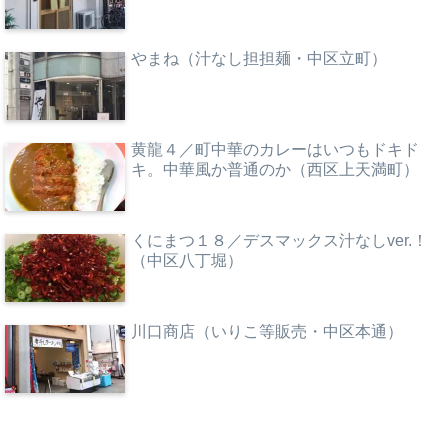
やまね（汁なし担担麺・中区立町）
黄龍４／町中華のカレーはいつもドキド
キ。中華風か普通のか（西区上天満町）
くにまつ１８／デスマックス汁なしver.！
（中区八丁堀）
川口商店（いりこ等販売・中区本通）