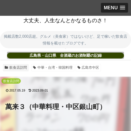
MENU
大丈夫、人生なんとかなるものさ！
掲載店数2,000店超。グルメ（美食家）ではないけど、足で稼いだ飲食店
情報を載せたブログです。
広島県・山口県 全酒蔵のお酒制覇の記録
飲食店訪問
中華・台湾・韓国料理
広島市中区
飲食店訪問
2017.05.19
2023.09.01
萬来３（中華料理・中区銀山町）