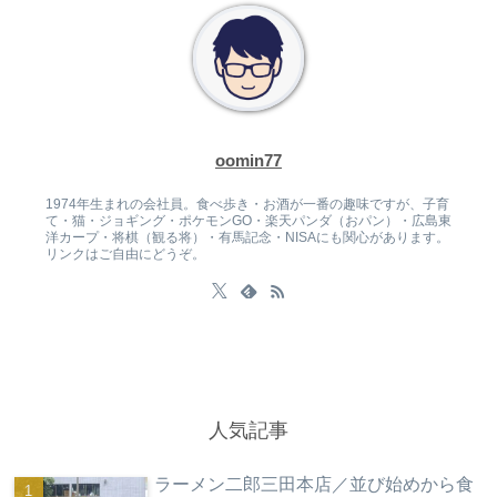
oomin77
1974年生まれの会社員。食べ歩き・お酒が一番の趣味ですが、子育
て・猫・ジョギング・ポケモンGO・楽天パンダ（おパン）・広島東
洋カープ・将棋（観る将）・有馬記念・NISAにも関心があります。
リンクはご自由にどうぞ。
人気記事
ラーメン二郎三田本店／並び始めから食