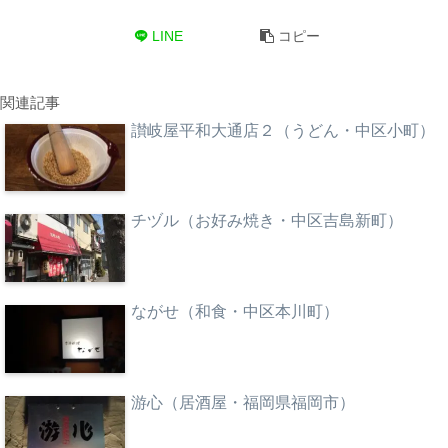
LINE
コピー
関連記事
讃岐屋平和大通店２（うどん・中区小町）
チヅル（お好み焼き・中区吉島新町）
ながせ（和食・中区本川町）
游心（居酒屋・福岡県福岡市）