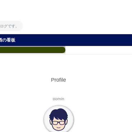
！
ブログです。
酒の看板
Profile
oomin