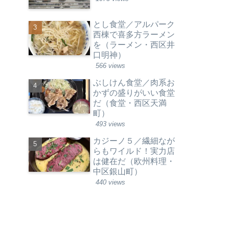
とし食堂／アルパーク
西棟で喜多方ラーメン
を（ラーメン・西区井
口明神）
566 views
ぶしけん食堂／肉系お
かずの盛りがいい食堂
だ（食堂・西区天満
町）
493 views
カジーノ５／繊細なが
らもワイルド！実力店
は健在だ（欧州料理・
中区銀山町）
440 views