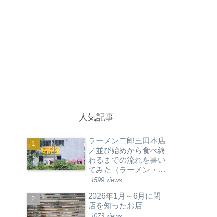
人気記事
ラーメン二郎三田本店
／並び始めから食べ終
わるまでの流れを書い
てみた（ラーメン・東
京都港区）
1599 views
2026年1月～6月に閉
店を知ったお店
1073 views