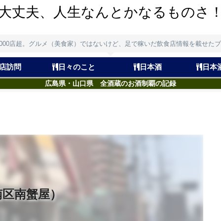
大丈夫、人生なんとかなるものさ
,000店超。グルメ（美食家）ではないけど、足で稼いだ飲食店情報を載せた
店訪問
日々のこと
日本酒
日本
広島県・山口県 全酒蔵のお酒制覇の記録
南区南蟹屋）