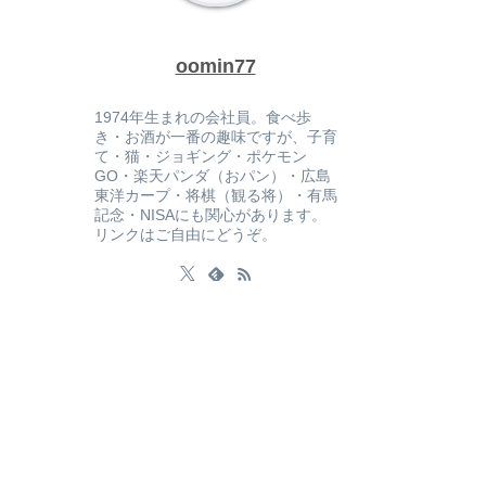
oomin77
1974年生まれの会社員。食べ歩
き・お酒が一番の趣味ですが、子育
て・猫・ジョギング・ポケモン
GO・楽天パンダ（おパン）・広島
東洋カープ・将棋（観る将）・有馬
記念・NISAにも関心があります。
リンクはご自由にどうぞ。