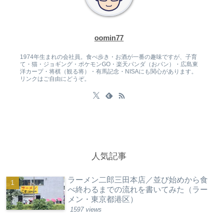
oomin77
1974年生まれの会社員。食べ歩き・お酒が一番の趣味ですが、子育
て・猫・ジョギング・ポケモンGO・楽天パンダ（おパン）・広島東
洋カープ・将棋（観る将）・有馬記念・NISAにも関心があります。
リンクはご自由にどうぞ。
人気記事
ラーメン二郎三田本店／並び始めから食
べ終わるまでの流れを書いてみた（ラー
メン・東京都港区）
1597 views