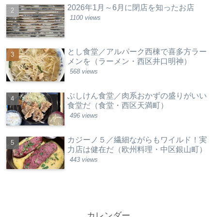
2026年1月～6月に閉店を知ったお店
1100 views
とし食堂／アルパーク西棟で喜多方ラー
メンを（ラーメン・西区井口明神）
568 views
ぶしけん食堂／肉系おかずの盛りがいい
食堂だ（食堂・西区天満町）
496 views
カジーノ５／繊細ながらもワイルド！実
力店は健在だ（欧州料理・中区銀山町）
443 views
カレンダー