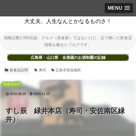
MENU
大丈夫、人生なんとかなるものさ！
掲載店数2,000店超。グルメ（美食家）ではないけど、足で稼いだ飲食店
情報を載せたブログです。
広島県・山口県 全酒蔵のお酒制覇の記録
飲食店訪問
寿司
広島市安佐南区
飲食店訪問
2010.08.25
2023.11.23
すし辰 緑井本店（寿司・安佐南区緑
井）