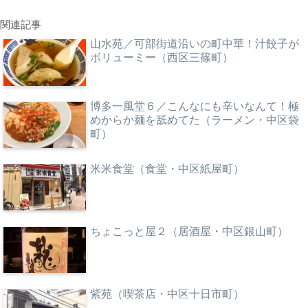
関連記事
山水苑／可部街道沿いの町中華！汁餃子が
ボリューミー（西区三篠町）
博多一風堂６／こんなにも辛いなんて！極
めからか麺を舐めてた（ラーメン・中区袋
町）
米米食堂（食堂・中区紙屋町）
ちょこっと屋２（居酒屋・中区銀山町）
紫苑（喫茶店・中区十日市町）