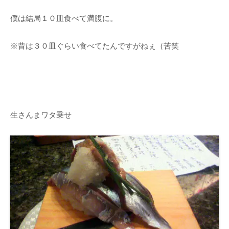
僕は結局１０皿食べて満腹に。
※昔は３０皿ぐらい食べてたんですがねぇ（苦笑
生さんまワタ乗せ