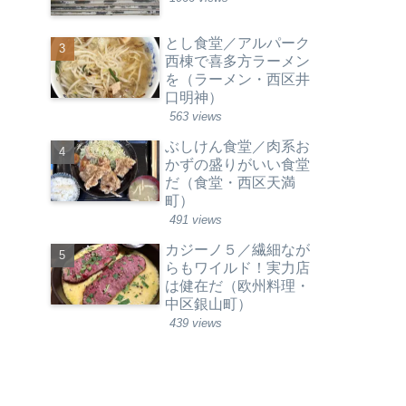
とし食堂／アルパーク
西棟で喜多方ラーメン
を（ラーメン・西区井
口明神）
563 views
ぶしけん食堂／肉系お
かずの盛りがいい食堂
だ（食堂・西区天満
町）
491 views
カジーノ５／繊細なが
らもワイルド！実力店
は健在だ（欧州料理・
中区銀山町）
439 views