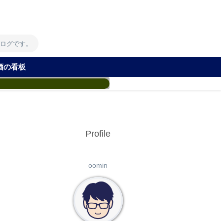
！
ブログです。
酒の看板
Profile
oomin