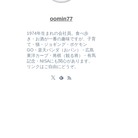
oomin77
1974年生まれの会社員。食べ歩
き・お酒が一番の趣味ですが、子育
て・猫・ジョギング・ポケモン
GO・楽天パンダ（おパン）・広島
東洋カープ・将棋（観る将）・有馬
記念・NISAにも関心があります。
リンクはご自由にどうぞ。