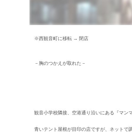
※西観音町に移転 → 閉店
－胸のつかえが取れた－
観音小学校隣接、空港通り沿いにある『マン
青いテント屋根が目印の店ですが、ネットで