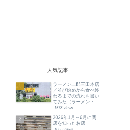
人気記事
ラーメン二郎三田本店
／並び始めから食べ終
わるまでの流れを書い
てみた（ラーメン・東
京都港区）
1578 views
2026年1月～6月に閉
店を知ったお店
1066 views