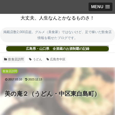
MENU
大丈夫、人生なんとかなるものさ！
掲載店数2,000店超。グルメ（美食家）ではないけど、足で稼いだ飲食店
情報を載せたブログです。
広島県・山口県 全酒蔵のお酒制覇の記録
飲食店訪問
うどん
広島市中区
飲食店訪問
2017.03.10
2023.12.13
美の庵２（うどん・中区東白島町）