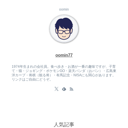
oomin
oomin77
1974年生まれの会社員。食べ歩き・お酒が一番の趣味ですが、子育
て・猫・ジョギング・ポケモンGO・楽天パンダ（おパン）・広島東
洋カープ・将棋（観る将）・有馬記念・NISAにも関心があります。
リンクはご自由にどうぞ。
人気記事