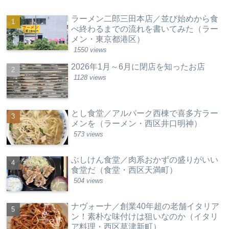
ラーメン二郎三田本店／並び始めから食
べ終わるまでの流れを書いてみた（ラー
メン・東京都港区）
1550 views
2026年1月～6月に閉店を知ったお店
1128 views
とし食堂／アルパーク西棟で喜多方ラー
メンを（ラーメン・西区井口明神）
573 views
ぶしけん食堂／肉系おかずの盛りがいい
食堂だ（食堂・西区天満町）
504 views
ナヴォーナ／創業40年超の老舗イタリア
ン！素朴な味付けは狙いなのか（イタリ
ア料理・西区草津新町）