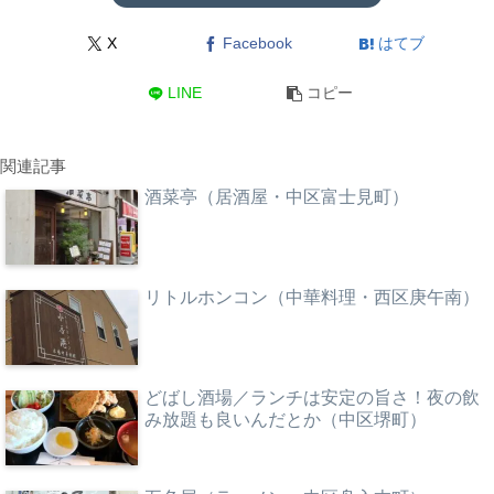
X
Facebook
はてブ
LINE
コピー
関連記事
酒菜亭（居酒屋・中区富士見町）
リトルホンコン（中華料理・西区庚午南）
どばし酒場／ランチは安定の旨さ！夜の飲
み放題も良いんだとか（中区堺町）