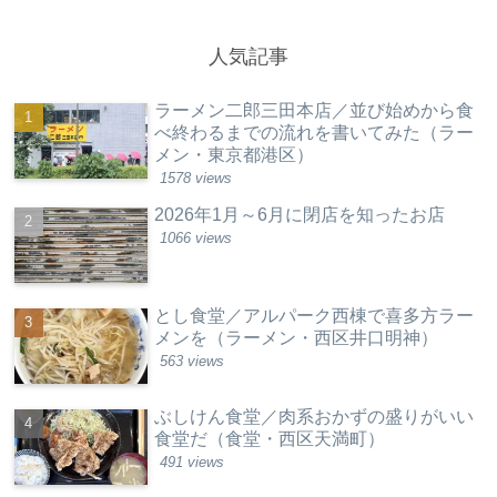
人気記事
ラーメン二郎三田本店／並び始めから食
べ終わるまでの流れを書いてみた（ラー
メン・東京都港区）
1578 views
2026年1月～6月に閉店を知ったお店
1066 views
とし食堂／アルパーク西棟で喜多方ラー
メンを（ラーメン・西区井口明神）
563 views
ぶしけん食堂／肉系おかずの盛りがいい
食堂だ（食堂・西区天満町）
491 views