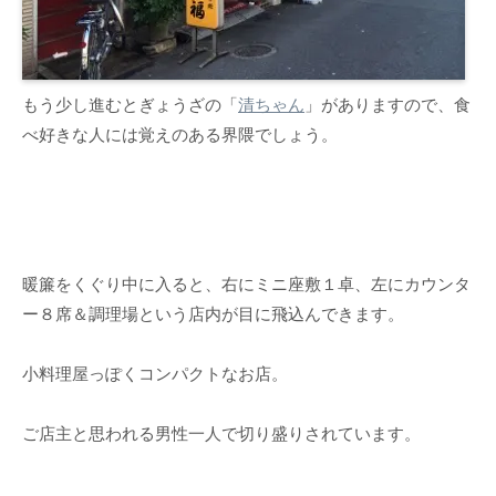
もう少し進むとぎょうざの「
清ちゃん
」がありますので、食
べ好きな人には覚えのある界隈でしょう。
暖簾をくぐり中に入ると、右にミニ座敷１卓、左にカウンタ
ー８席＆調理場という店内が目に飛込んできます。
小料理屋っぽくコンパクトなお店。
ご店主と思われる男性一人で切り盛りされています。