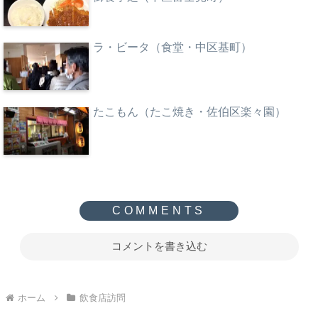
ラ・ビータ（食堂・中区基町）
たこもん（たこ焼き・佐伯区楽々園）
コメントを書き込む
ホーム
飲食店訪問