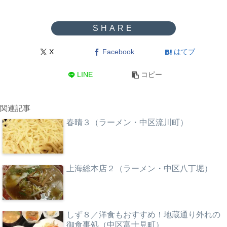
X
Facebook
はてブ
LINE
コピー
関連記事
春晴３（ラーメン・中区流川町）
上海総本店２（ラーメン・中区八丁堀）
しず８／洋食もおすすめ！地蔵通り外れの
御食事処（中区富士見町）