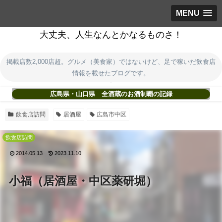
MENU
大丈夫、人生なんとかなるものさ！
掲載店数2,000店超。グルメ（美食家）ではないけど、足で稼いだ飲食店
情報を載せたブログです。
広島県・山口県 全酒蔵のお酒制覇の記録
飲食店訪問
居酒屋
広島市中区
飲食店訪問
2014.05.13
2023.11.10
小福（居酒屋・中区薬研堀）