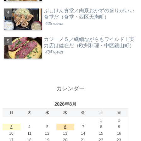
ぶしけん食堂／肉系おかずの盛りがいい
食堂だ（食堂・西区天満町）
485 views
カジーノ５／繊細ながらもワイルド！実
力店は健在だ（欧州料理・中区銀山町）
434 views
カレンダー
2026年8月
月
火
水
木
金
土
日
1
2
3
4
5
6
7
8
9
10
11
12
13
14
15
16
17
18
19
20
21
22
23