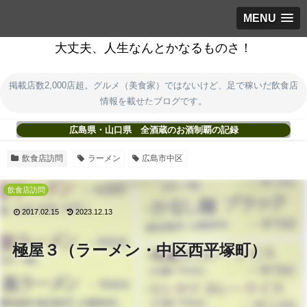
MENU
大丈夫、人生なんとかなるものさ！
掲載店数2,000店超。グルメ（美食家）ではないけど、足で稼いだ飲食店
情報を載せたブログです。
広島県・山口県 全酒蔵のお酒制覇の記録
飲食店訪問
ラーメン
広島市中区
飲食店訪問
2017.02.15
2023.12.13
極屋３（ラーメン・中区西平塚町）