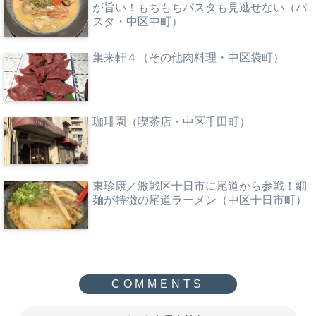
が旨い！もちもちパスタも見逃せない（パ
スタ・中区中町）
集来軒４（その他肉料理・中区袋町）
珈琲園（喫茶店・中区千田町）
東珍康／激戦区十日市に尾道から参戦！細
麺が特徴の尾道ラーメン（中区十日市町）