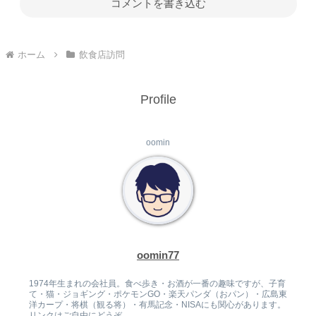
コメントを書き込む
ホーム
飲食店訪問
Profile
oomin
oomin77
1974年生まれの会社員。食べ歩き・お酒が一番の趣味ですが、子育
て・猫・ジョギング・ポケモンGO・楽天パンダ（おパン）・広島東
洋カープ・将棋（観る将）・有馬記念・NISAにも関心があります。
リンクはご自由にどうぞ。