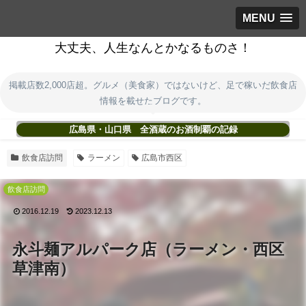
MENU
大丈夫、人生なんとかなるものさ！
掲載店数2,000店超。グルメ（美食家）ではないけど、足で稼いだ飲食店
情報を載せたブログです。
広島県・山口県 全酒蔵のお酒制覇の記録
飲食店訪問
ラーメン
広島市西区
飲食店訪問
2016.12.19
2023.12.13
永斗麺アルパーク店（ラーメン・西区
草津南）