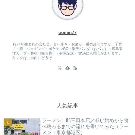
oomin77
1974年生まれの会社員。食べ歩き・お酒が一番の趣味ですが、子育
て・猫・ジョギング・ポケモンGO・楽天パンダ（おパン）・広島東
洋カープ・将棋（観る将）・有馬記念・NISAにも関心があります。
リンクはご自由にどうぞ。
人気記事
ラーメン二郎三田本店／並び始めから食
べ終わるまでの流れを書いてみた（ラー
メン・東京都港区）