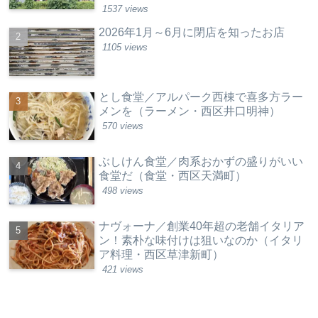
1537 views
2026年1月～6月に閉店を知ったお店
1105 views
とし食堂／アルパーク西棟で喜多方ラー
メンを（ラーメン・西区井口明神）
570 views
ぶしけん食堂／肉系おかずの盛りがいい
食堂だ（食堂・西区天満町）
498 views
ナヴォーナ／創業40年超の老舗イタリア
ン！素朴な味付けは狙いなのか（イタリ
ア料理・西区草津新町）
421 views