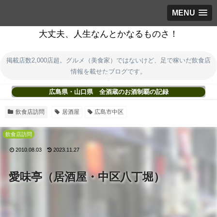
MENU
大丈夫、人生なんとかなるものさ！
掲載店数2,000店超。グルメ（美食家）ではないけど、足で稼いだ飲食店
情報を載せたブログです。
広島県・山口県 全酒蔵のお酒制覇の記録
飲食店訪問
居酒屋
広島市中区
飲食店訪問
2010.08.03
2023.11.27
愛味亭（居酒屋・中区八丁堀）