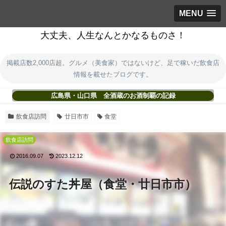
MENU
大丈夫、人生なんとかなるものさ！
掲載店数2,000店超。グルメ（美食家）ではないけど、足で稼いだ飲食店
情報を載せたブログです。
広島県・山口県 全酒蔵のお酒制覇の記録
飲食店訪問
廿日市市
食堂
飲食店訪問
2016.09.07
2023.12.12
伝説のすた丼屋（食堂・廿日市市）