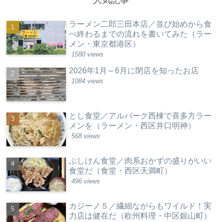
人気記事
ラーメン二郎三田本店／並び始めから食
べ終わるまでの流れを書いてみた（ラー
メン・東京都港区）
1580 views
2026年1月～6月に閉店を知ったお店
1084 views
とし食堂／アルパーク西棟で喜多方ラー
メンを（ラーメン・西区井口明神）
568 views
ぶしけん食堂／肉系おかずの盛りがいい
食堂だ（食堂・西区天満町）
496 views
カジーノ５／繊細ながらもワイルド！実
力店は健在だ（欧州料理・中区銀山町）