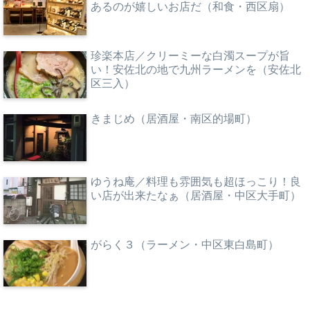
あるのが嬉しいお店だ（和食・西区扇）
珍楽本店／クリーミーな白濁スープが旨
い！安佐北の地で九州ラーメンを（安佐北
区三入）
きまじめ（居酒屋・南区的場町）
ゆうね庵／料理も雰囲気も超ほっこり！良
い店が出来たなぁ（居酒屋・中区大手町）
がらく３（ラーメン・中区東白島町）