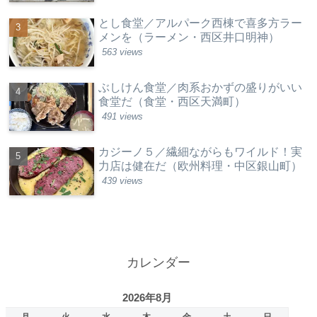
とし食堂／アルパーク西棟で喜多方ラー
メンを（ラーメン・西区井口明神）
563 views
ぶしけん食堂／肉系おかずの盛りがいい
食堂だ（食堂・西区天満町）
491 views
カジーノ５／繊細ながらもワイルド！実
力店は健在だ（欧州料理・中区銀山町）
439 views
カレンダー
2026年8月