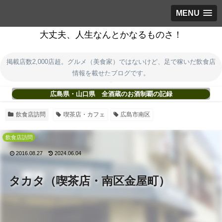
MENU
大丈夫、人生なんとかなるものさ！
掲載店数2,000店超。グルメ（美食家）ではないけど、足で稼いだ飲食店
情報を載せたブログです。
広島県・山口県 全酒蔵のお酒制覇の記録
飲食店訪問
喫茶店・カフェ
広島市南区
飲食店訪問
2016.08.27
2024.06.04
タカタ（喫茶店・南区金屋町）