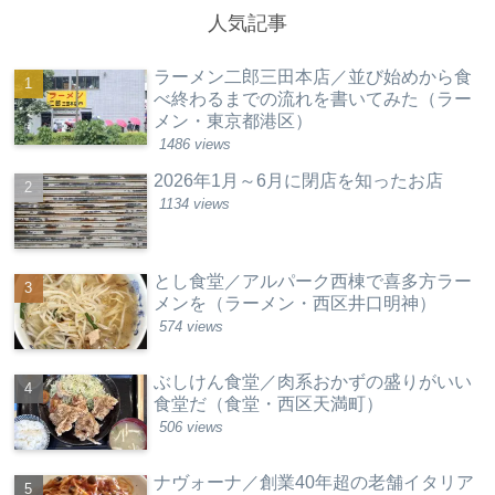
人気記事
ラーメン二郎三田本店／並び始めから食
べ終わるまでの流れを書いてみた（ラー
メン・東京都港区）
1486 views
2026年1月～6月に閉店を知ったお店
1134 views
とし食堂／アルパーク西棟で喜多方ラー
メンを（ラーメン・西区井口明神）
574 views
ぶしけん食堂／肉系おかずの盛りがいい
食堂だ（食堂・西区天満町）
506 views
ナヴォーナ／創業40年超の老舗イタリア