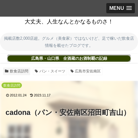
MENU
大丈夫、人生なんとかなるものさ！
掲載店数2,000店超。グルメ（美食家）ではないけど、足で稼いだ飲食店
情報を載せたブログです。
広島県・山口県 全酒蔵のお酒制覇の記録
飲食店訪問
パン・スイーツ
広島市安佐南区
飲食店訪問
2012.01.24
2023.11.17
cadona（パン・安佐南区沼田町吉山）