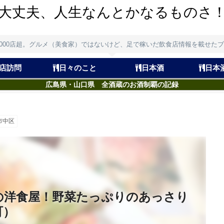
大丈夫、人生なんとかなるものさ
,000店超。グルメ（美食家）ではないけど、足で稼いだ飲食店情報を載せた
店訪問
日々のこと
日本酒
日本
広島県・山口県 全酒蔵のお酒制覇の記録
市中区
の洋食屋！野菜たっぷりのあっさり
町）