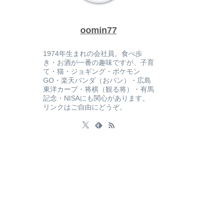
oomin77
1974年生まれの会社員。食べ歩
き・お酒が一番の趣味ですが、子育
て・猫・ジョギング・ポケモン
GO・楽天パンダ（おパン）・広島
東洋カープ・将棋（観る将）・有馬
記念・NISAにも関心があります。
リンクはご自由にどうぞ。