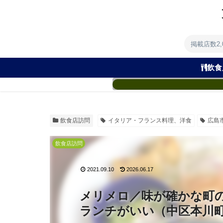
掲載店数2
飲食
飲食店訪問
イタリア・フランス料理、洋食
広島
飲食店訪問
2021.09.10
2026.06.17
メリメロ／味が確かな町
ランチがいい（中区本川