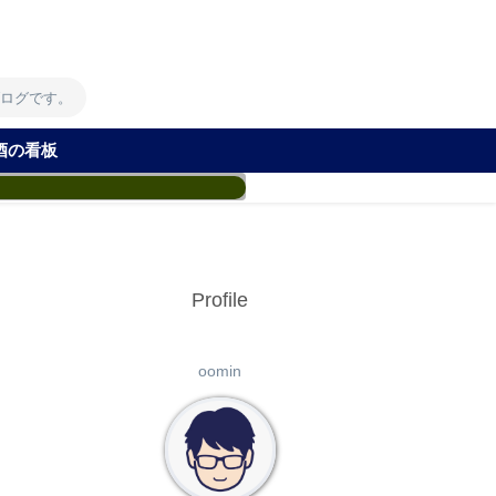
！
ブログです。
酒の看板
Profile
oomin