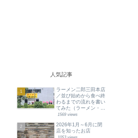
人気記事
ラーメン二郎三田本店
／並び始めから食べ終
わるまでの流れを書い
てみた（ラーメン・東
京都港区）
1569 views
2026年1月～6月に閉
店を知ったお店
1053 views