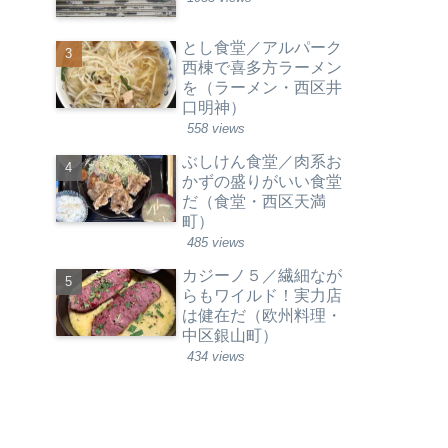
とし食堂／アルパーク
西棟で喜多方ラーメン
を（ラーメン・西区井
口明神）
558 views
ぶしけん食堂／肉系お
かずの盛りがいい食堂
だ（食堂・西区天満
町）
485 views
カジーノ５／繊細なが
らもワイルド！実力店
は健在だ（欧州料理・
中区銀山町）
434 views