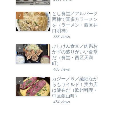
とし食堂／アルパーク
西棟で喜多方ラーメン
を（ラーメン・西区井
口明神）
558 views
ぶしけん食堂／肉系お
かずの盛りがいい食堂
だ（食堂・西区天満
町）
485 views
カジーノ５／繊細なが
らもワイルド！実力店
は健在だ（欧州料理・
中区銀山町）
434 views