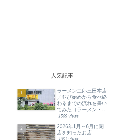
人気記事
ラーメン二郎三田本店
／並び始めから食べ終
わるまでの流れを書い
てみた（ラーメン・東
京都港区）
1569 views
2026年1月～6月に閉
店を知ったお店
1053 views