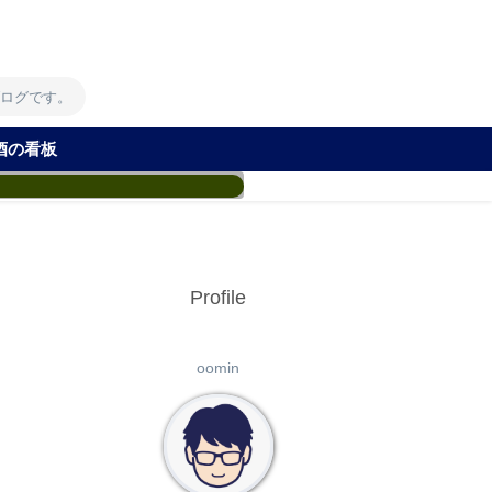
！
ブログです。
酒の看板
Profile
oomin