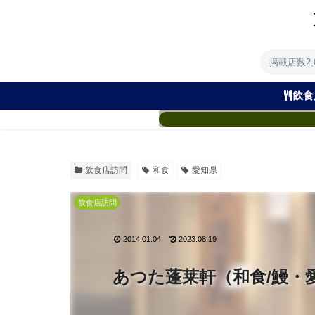
掲載店数2
飲食
飲食店訪問
和食
愛知県
飲食店訪問
2014.01.04
2023.08.19
あつた蓬莱軒（和食/鰻・