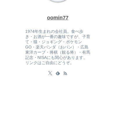
oomin77
1974年生まれの会社員。食べ歩
き・お酒が一番の趣味ですが、子育
て・猫・ジョギング・ポケモン
GO・楽天パンダ（おパン）・広島
東洋カープ・将棋（観る将）・有馬
記念・NISAにも関心があります。
リンクはご自由にどうぞ。