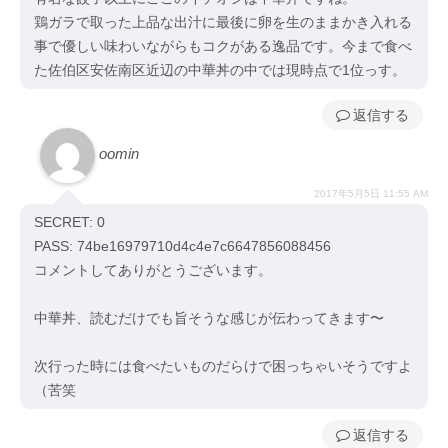
鶏ガラで取った上品な出汁に最後に卵を生のままかき入れる
事で優しい味わいながらもコクがある逸品です。今まで食べ
た佐伯区安佐南区近辺の中華丼の中では現時点で1位っす。
返信
oomin
2017年5月5日 11:55 AM
SECRET: 0
PASS: 74be16979710d4c4e7c6647856088456
コメントしてありがとうございます。
中華丼、読むだけでも旨そうな感じが伝わってきます〜
次行った時には食べたいものだらけで困っちゃいそうですよ
（苦笑
返信