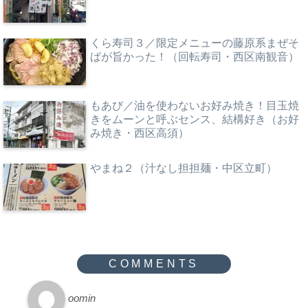
くら寿司３／限定メニューの藤原系まぜそ
ばが旨かった！（回転寿司・西区南観音）
もあび／油を使わないお好み焼き！目玉焼
きをムーンと呼ぶセンス、結構好き（お好
み焼き・西区高須）
やまね２（汁なし担担麺・中区立町）
oomin