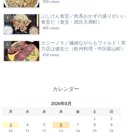
558 views
ぶしけん食堂／肉系おかずの盛りがいい
食堂だ（食堂・西区天満町）
485 views
カジーノ５／繊細ながらもワイルド！実
力店は健在だ（欧州料理・中区銀山町）
434 views
カレンダー
2026年8月
月
火
水
木
金
土
日
1
2
3
4
5
6
7
8
9
10
11
12
13
14
15
16