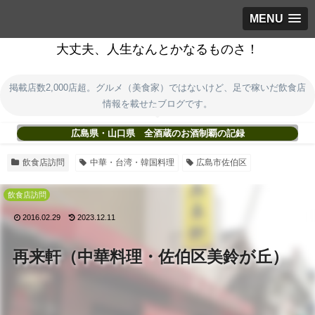
MENU
大丈夫、人生なんとかなるものさ！
掲載店数2,000店超。グルメ（美食家）ではないけど、足で稼いだ飲食店
情報を載せたブログです。
広島県・山口県 全酒蔵のお酒制覇の記録
飲食店訪問
中華・台湾・韓国料理
広島市佐伯区
飲食店訪問
2016.02.29
2023.12.11
再来軒（中華料理・佐伯区美鈴が丘）