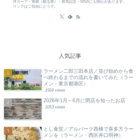
洋カープ・将棋（観る将）・有馬記念・NISAにも関心があります。
リンクはご自由にどうぞ。
人気記事
ラーメン二郎三田本店／並び始めから食
べ終わるまでの流れを書いてみた（ラー
メン・東京都港区）
1569 views
2026年1月～6月に閉店を知ったお店
1053 views
とし食堂／アルパーク西棟で喜多方ラー
メンを（ラーメン・西区井口明神）