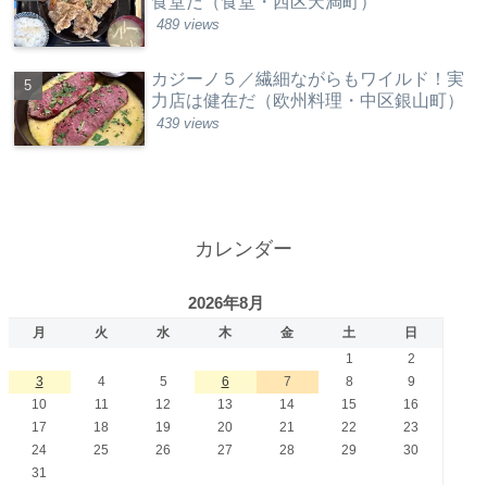
食堂だ（食堂・西区天満町）
489 views
カジーノ５／繊細ながらもワイルド！実
力店は健在だ（欧州料理・中区銀山町）
439 views
カレンダー
2026年8月
月
火
水
木
金
土
日
1
2
3
4
5
6
7
8
9
10
11
12
13
14
15
16
17
18
19
20
21
22
23
24
25
26
27
28
29
30
31