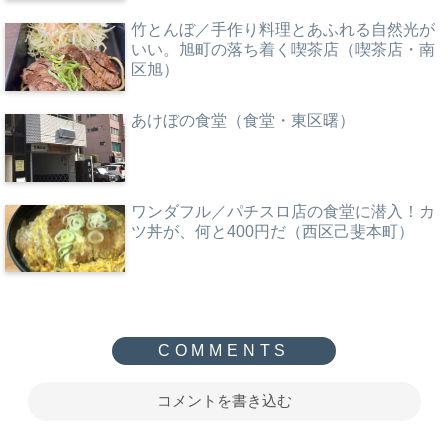
竹とんぼ／手作り料理とあふれる自然光が
いい。旭町の落ち着く喫茶店（喫茶店・南
区旭）
あけぼの食堂（食堂・東区曙）
ワンダフル／パチスロ店の食堂に潜入！カ
ツ丼が、何と400円だ（西区己斐本町）
コメントを書き込む