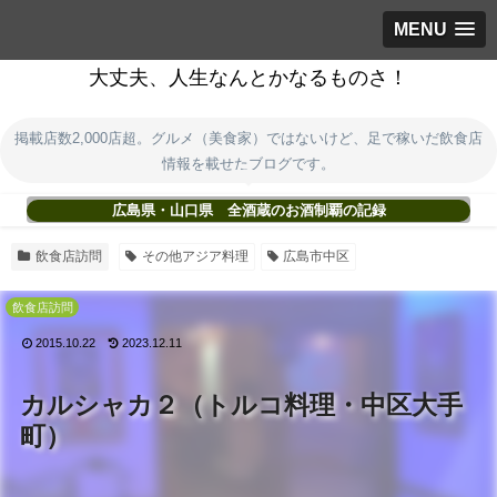
MENU
大丈夫、人生なんとかなるものさ！
掲載店数2,000店超。グルメ（美食家）ではないけど、足で稼いだ飲食店
情報を載せたブログです。
広島県・山口県 全酒蔵のお酒制覇の記録
飲食店訪問
その他アジア料理
広島市中区
飲食店訪問
2015.10.22
2023.12.11
カルシャカ２（トルコ料理・中区大手
町）