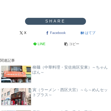
X
Facebook
はてブ
LINE
コピー
関連記事
柳麺（中華料理・安佐南区安東）～ちゃん
ぽん～
寅（ラーメン・西区大宮）～ら～めんセッ
トプラス～