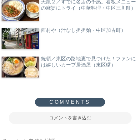
天龍２／すでに名店の予感。看板メニュー
の麻婆にトライ（中華料理・中区三川町）
西村や（汁なし担担麺・中区加古町）
統領／東区の路地裏で見つけた！ファンに
は嬉しいカープ居酒屋（東区曙）
コメントを書き込む