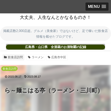
MENU
大丈夫、人生なんとかなるものさ！
掲載店数2,000店超。グルメ（美食家）ではないけど、足で稼いだ飲食店
情報を載せたブログです。
広島県・山口県 全酒蔵のお酒制覇の記録
飲食店訪問
ラーメン
広島市中区
飲食店訪問
2015.08.17
2023.08.17
ら～麺こはる亭（ラーメン・三川町）