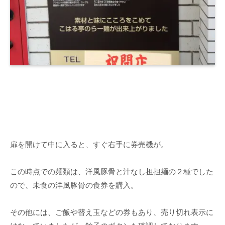
扉を開けて中に入ると、すぐ右手に券売機が。
この時点での麺類は、洋風豚骨と汁なし担担麺の２種でした
ので、未食の洋風豚骨の食券を購入。
その他には、ご飯や替え玉などの券もあり、売り切れ表示に