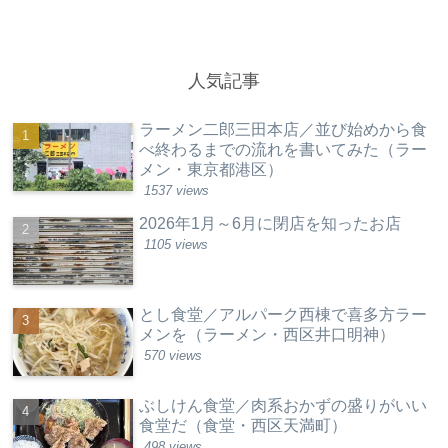
人気記事
ラーメン二郎三田本店／並び始めから食
べ終わるまでの流れを書いてみた（ラー
メン・東京都港区）
1537 views
2026年1月～6月に閉店を知ったお店
1105 views
とし食堂／アルパーク西棟で喜多方ラー
メンを（ラーメン・西区井口明神）
570 views
ぶしけん食堂／肉系おかずの盛りがいい
食堂だ（食堂・西区天満町）
498 views