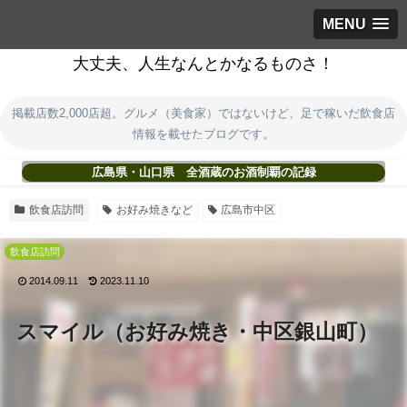
MENU
大丈夫、人生なんとかなるものさ！
掲載店数2,000店超。グルメ（美食家）ではないけど、足で稼いだ飲食店
情報を載せたブログです。
広島県・山口県 全酒蔵のお酒制覇の記録
飲食店訪問
お好み焼きなど
広島市中区
飲食店訪問
2014.09.11
2023.11.10
スマイル（お好み焼き・中区銀山町）