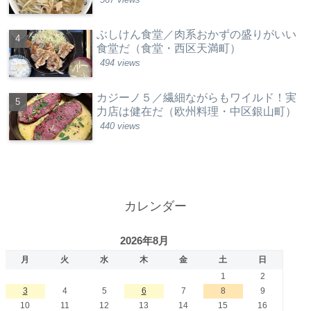
ぶしけん食堂／肉系おかずの盛りがいい
食堂だ（食堂・西区天満町）
494 views
カジーノ５／繊細ながらもワイルド！実
力店は健在だ（欧州料理・中区銀山町）
440 views
カレンダー
2026年8月
月
火
水
木
金
土
日
1
2
3
4
5
6
7
8
9
10
11
12
13
14
15
16