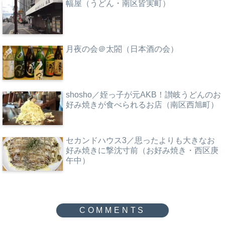
幅屋（うどん・南区皆実町）
月夜の会＠太閤（日本酒の会）
shosho／姪っ子が元AKB！讃岐うどんのお
好み焼きが食べられるお店（南区西旭町）
セカンドハウス3／思ったよりも大きなお
好み焼きに撃沈寸前（お好み焼き・西区庚
午中）