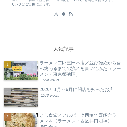
リンクはご自由にどうぞ。
人気記事
ラーメン二郎三田本店／並び始めから食
べ終わるまでの流れを書いてみた（ラー
メン・東京都港区）
1559 views
2026年1月～6月に閉店を知ったお店
1078 views
とし食堂／アルパーク西棟で喜多方ラー
メンを（ラーメン・西区井口明神）
567 views