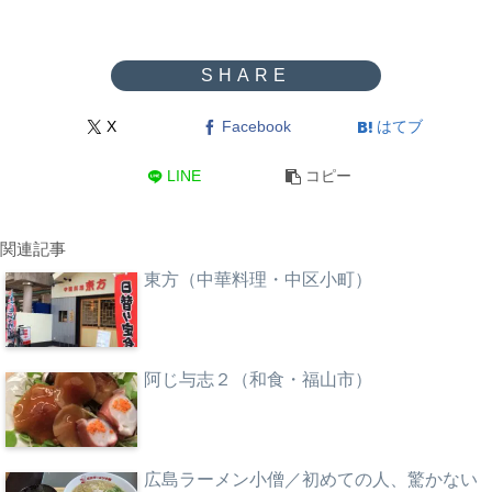
X
Facebook
はてブ
LINE
コピー
関連記事
東方（中華料理・中区小町）
阿じ与志２（和食・福山市）
広島ラーメン小僧／初めての人、驚かない