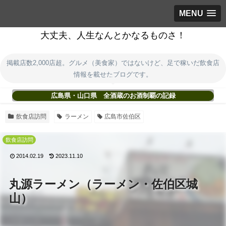
MENU
大丈夫、人生なんとかなるものさ！
掲載店数2,000店超。グルメ（美食家）ではないけど、足で稼いだ飲食店
情報を載せたブログです。
広島県・山口県 全酒蔵のお酒制覇の記録
飲食店訪問
ラーメン
広島市佐伯区
飲食店訪問
2014.02.19
2023.11.10
丸源ラーメン（ラーメン・佐伯区城
山）