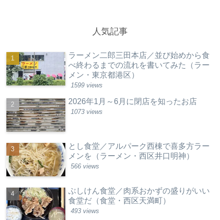
人気記事
ラーメン二郎三田本店／並び始めから食
べ終わるまでの流れを書いてみた（ラー
メン・東京都港区）
1599 views
2026年1月～6月に閉店を知ったお店
1073 views
とし食堂／アルパーク西棟で喜多方ラー
メンを（ラーメン・西区井口明神）
566 views
ぶしけん食堂／肉系おかずの盛りがいい
食堂だ（食堂・西区天満町）
493 views