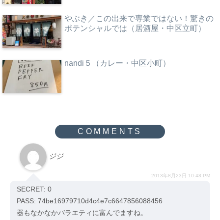
やぶき／この出来で専業ではない！驚きの
ポテンシャルでは（居酒屋・中区立町）
nandi５（カレー・中区小町）
ジジ
2013年8月23日 10:48 PM
SECRET: 0
PASS: 74be16979710d4c4e7c6647856088456
器もなかなかバラエティに富んでますね。