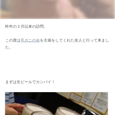
昨年の２月以来の訪問。
この度は
毛ガニの会
を主催をしてくれた友人と行って来まし
た。
まずは生ビールでカンパイ！