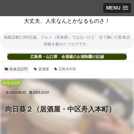
MENU
大丈夫、人生なんとかなるものさ！
掲載店数2,000店超。グルメ（美食家）ではないけど、足で稼いだ飲食店
情報を載せたブログです。
広島県・山口県 全酒蔵のお酒制覇の記録
飲食店訪問
居酒屋
広島市中区
飲食店訪問
2013.08.23
2023.12.07
向日葵２（居酒屋・中区舟入本町）