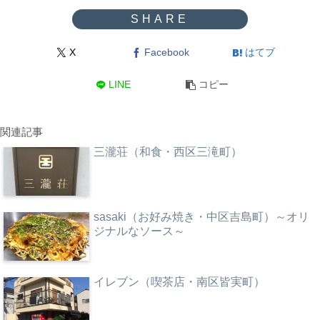
X
Facebook
はてブ
LINE
コピー
関連記事
三瀧荘（和食・西区三滝町）
sasaki（お好み焼き・中区吉島町）～オリ
ジナルなソース～
イレブン（喫茶店・南区皆実町）