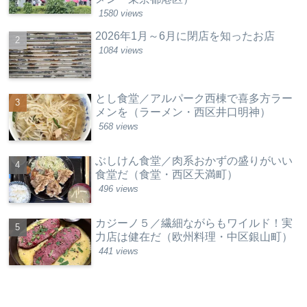
1580 views
2026年1月～6月に閉店を知ったお店
1084 views
とし食堂／アルパーク西棟で喜多方ラー
メンを（ラーメン・西区井口明神）
568 views
ぶしけん食堂／肉系おかずの盛りがいい
食堂だ（食堂・西区天満町）
496 views
カジーノ５／繊細ながらもワイルド！実
力店は健在だ（欧州料理・中区銀山町）
441 views