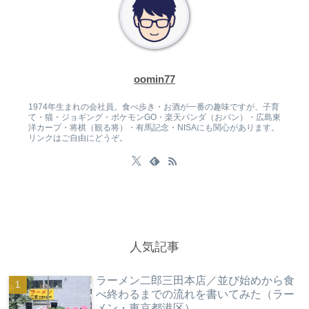
oomin77
1974年生まれの会社員。食べ歩き・お酒が一番の趣味ですが、子育
て・猫・ジョギング・ポケモンGO・楽天パンダ（おパン）・広島東
洋カープ・将棋（観る将）・有馬記念・NISAにも関心があります。
リンクはご自由にどうぞ。
人気記事
ラーメン二郎三田本店／並び始めから食
べ終わるまでの流れを書いてみた（ラー
メン・東京都港区）