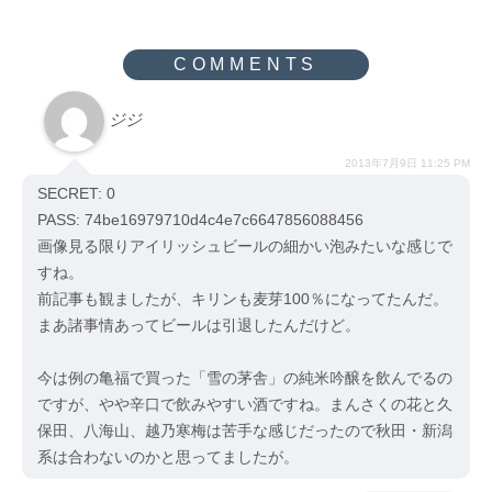
ジジ
2013年7月9日 11:25 PM
SECRET: 0
PASS: 74be16979710d4c4e7c6647856088456
画像見る限りアイリッシュビールの細かい泡みたいな感じで
すね。
前記事も観ましたが、キリンも麦芽100％になってたんだ。
まあ諸事情あってビールは引退したんだけど。
今は例の亀福で買った「雪の茅舎」の純米吟醸を飲んでるの
ですが、やや辛口で飲みやすい酒ですね。まんさくの花と久
保田、八海山、越乃寒梅は苦手な感じだったので秋田・新潟
系は合わないのかと思ってましたが。