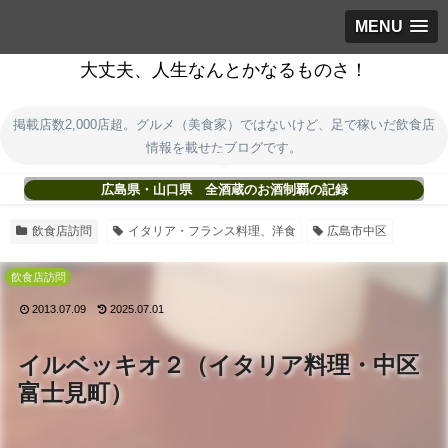
MENU
大丈夫、人生なんとかなるものさ！
掲載店数2,000店超。グルメ（美食家）ではないけど、足で稼いだ飲食店
情報を載せたブログです。
広島県・山口県 全酒蔵のお酒制覇の記録
飲食店訪問
イタリア・フランス料理、洋食
広島市中区
飲食店訪問
2013.07.09
2025.07.01
イルベッキオ２（イタリア料理・中区
富士見町）