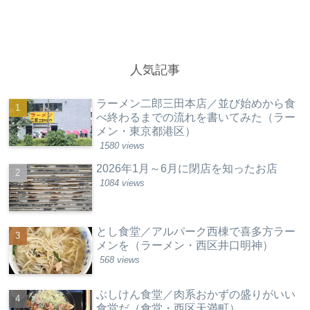
人気記事
ラーメン二郎三田本店／並び始めから食
べ終わるまでの流れを書いてみた（ラー
メン・東京都港区）
1580 views
2026年1月～6月に閉店を知ったお店
1084 views
とし食堂／アルパーク西棟で喜多方ラー
メンを（ラーメン・西区井口明神）
568 views
ぶしけん食堂／肉系おかずの盛りがいい
食堂だ（食堂・西区天満町）