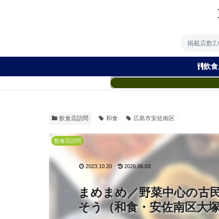
掲載店数2
飲食
飲食店訪問
和食
広島市安佐南区
飲食店訪問
2023.10.20
2026.06.03
まめまめ／野菜中心の古
そう（和食・安佐南区大