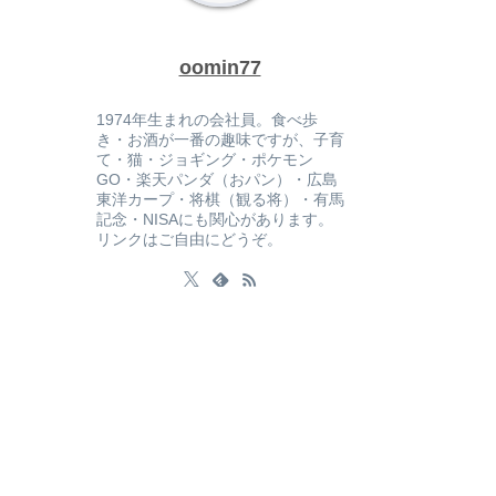
oomin77
1974年生まれの会社員。食べ歩
き・お酒が一番の趣味ですが、子育
て・猫・ジョギング・ポケモン
GO・楽天パンダ（おパン）・広島
東洋カープ・将棋（観る将）・有馬
記念・NISAにも関心があります。
リンクはご自由にどうぞ。