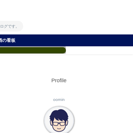
！
ブログです。
酒の看板
Profile
oomin