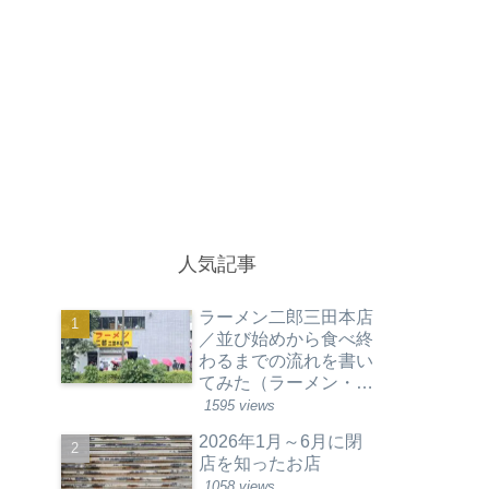
人気記事
ラーメン二郎三田本店
／並び始めから食べ終
わるまでの流れを書い
てみた（ラーメン・東
京都港区）
1595 views
2026年1月～6月に閉
店を知ったお店
1058 views