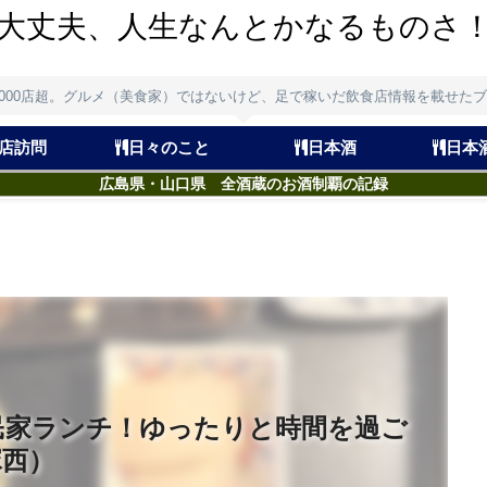
大丈夫、人生なんとかなるものさ
,000店超。グルメ（美食家）ではないけど、足で稼いだ飲食店情報を載せた
店訪問
日々のこと
日本酒
日本
広島県・山口県 全酒蔵のお酒制覇の記録
民家ランチ！ゆったりと時間を過ご
塚西）