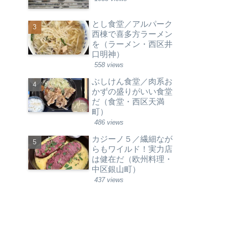
とし食堂／アルパーク
西棟で喜多方ラーメン
を（ラーメン・西区井
口明神）
558 views
ぶしけん食堂／肉系お
かずの盛りがいい食堂
だ（食堂・西区天満
町）
486 views
カジーノ５／繊細なが
らもワイルド！実力店
は健在だ（欧州料理・
中区銀山町）
437 views