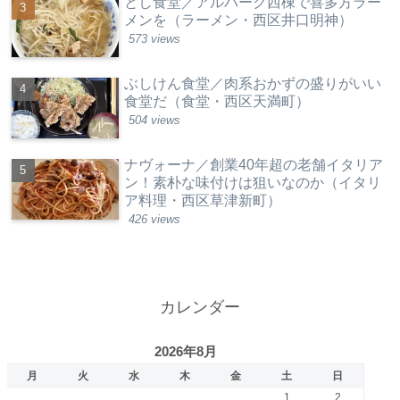
とし食堂／アルパーク西棟で喜多方ラー
メンを（ラーメン・西区井口明神）
573 views
ぶしけん食堂／肉系おかずの盛りがいい
食堂だ（食堂・西区天満町）
504 views
ナヴォーナ／創業40年超の老舗イタリア
ン！素朴な味付けは狙いなのか（イタリ
ア料理・西区草津新町）
426 views
カレンダー
2026年8月
月
火
水
木
金
土
日
1
2