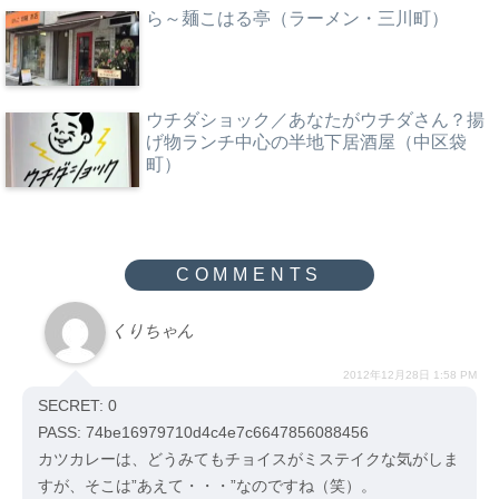
ら～麺こはる亭（ラーメン・三川町）
ウチダショック／あなたがウチダさん？揚
げ物ランチ中心の半地下居酒屋（中区袋
町）
くりちゃん
2012年12月28日 1:58 PM
SECRET: 0
PASS: 74be16979710d4c4e7c6647856088456
カツカレーは、どうみてもチョイスがミステイクな気がしま
すが、そこは”あえて・・・”なのですね（笑）。