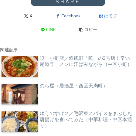
X
Facebook
はてブ
LINE
コピー
関連記事
暁 小町店／鉄砲町「暁」の2号店！辛い
尾道ラーメンに汗ばみながら（中区小町）
のら屋（居酒屋・西区天満町）
ゆうのすけ２／毛沢東スパイスをまぶした
唐揚げを食べてみた（中華料理・中区本通
り）