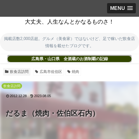
MENU
大丈夫、人生なんとかなるものさ！
掲載店数2,000店超。グルメ（美食家）ではないけど、足で稼いだ飲食店
情報を載せたブログです。
広島県・山口県 全酒蔵のお酒制覇の記録
飲食店訪問
広島市佐伯区
焼肉
飲食店訪問
2012.12.28
2023.08.05
だるま（焼肉・佐伯区石内）