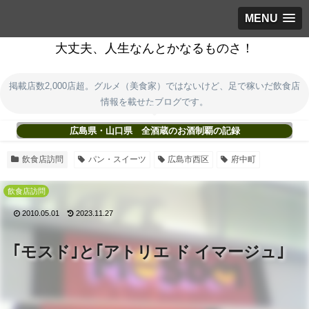
MENU
大丈夫、人生なんとかなるものさ！
掲載店数2,000店超。グルメ（美食家）ではないけど、足で稼いだ飲食店
情報を載せたブログです。
広島県・山口県 全酒蔵のお酒制覇の記録
飲食店訪問
パン・スイーツ
広島市西区
府中町
飲食店訪問
2010.05.01
2023.11.27
｢モスド｣と｢アトリエ ド イマージュ｣