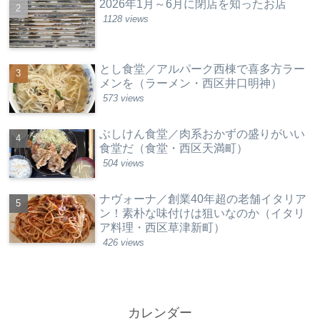
2026年1月～6月に閉店を知ったお店
1128 views
とし食堂／アルパーク西棟で喜多方ラー
メンを（ラーメン・西区井口明神）
573 views
ぶしけん食堂／肉系おかずの盛りがいい
食堂だ（食堂・西区天満町）
504 views
ナヴォーナ／創業40年超の老舗イタリア
ン！素朴な味付けは狙いなのか（イタリ
ア料理・西区草津新町）
426 views
カレンダー