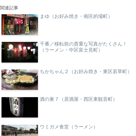
関連記事
まゆ（お好み焼き・南区的場町）
千番／移転前の貴重な写真がたくさん！
（ラーメン・中区富士見町）
ちかちゃん２（お好み焼き・東区若草町）
酒の巣７（居酒屋・西区東観音町）
ウミガメ食堂（ラーメン）