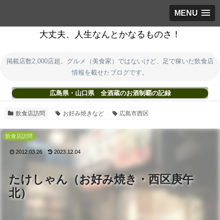
MENU
大丈夫、人生なんとかなるものさ！
掲載店数2,000店超。グルメ（美食家）ではないけど、足で稼いだ飲食店
情報を載せたブログです。
広島県・山口県 全酒蔵のお酒制覇の記録
飲食店訪問
お好み焼きなど
広島市西区
飲食店訪問
2012.03.26
2023.12.04
たけしゃん（お好み焼き・西区庚午
北）