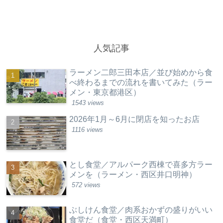
人気記事
ラーメン二郎三田本店／並び始めから食
べ終わるまでの流れを書いてみた（ラー
メン・東京都港区）
1543 views
2026年1月～6月に閉店を知ったお店
1116 views
とし食堂／アルパーク西棟で喜多方ラー
メンを（ラーメン・西区井口明神）
572 views
ぶしけん食堂／肉系おかずの盛りがいい
食堂だ（食堂・西区天満町）