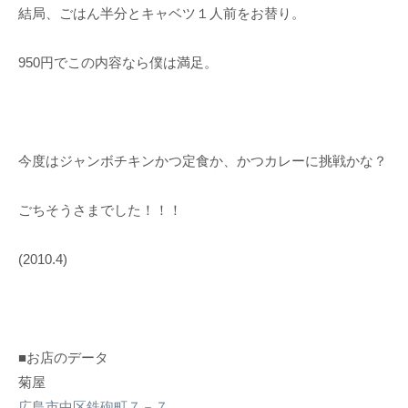
結局、ごはん半分とキャベツ１人前をお替り。
950円でこの内容なら僕は満足。
今度はジャンボチキンかつ定食か、かつカレーに挑戦かな？
ごちそうさまでした！！！
(2010.4)
■お店のデータ
菊屋
広島市中区鉄砲町７－７