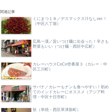
関連記事
くにまつ１８／デスマックス汁なしver.！
（中区八丁堀）
広島一漢／旨いつけ麺に出会った！辛さも
野菜もいい（つけ麺・西区中広町）
カレーハウスCoCo壱番屋３（カレー・中
区三川町）
サパナ／カレーもナンも食べやすい！初め
てのインドカレーにオススメ（アジア料
理・中区十日市町）
狄（串焼・西区草津新町）