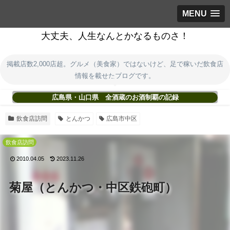
MENU
大丈夫、人生なんとかなるものさ！
掲載店数2,000店超。グルメ（美食家）ではないけど、足で稼いだ飲食店
情報を載せたブログです。
広島県・山口県 全酒蔵のお酒制覇の記録
飲食店訪問
とんかつ
広島市中区
飲食店訪問
2010.04.05
2023.11.26
菊屋（とんかつ・中区鉄砲町）