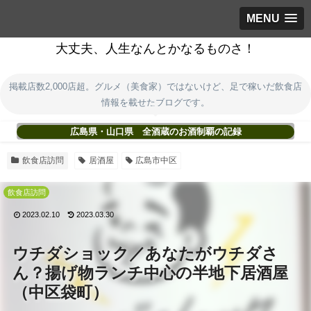
MENU
大丈夫、人生なんとかなるものさ！
掲載店数2,000店超。グルメ（美食家）ではないけど、足で稼いだ飲食店
情報を載せたブログです。
広島県・山口県 全酒蔵のお酒制覇の記録
飲食店訪問
居酒屋
広島市中区
飲食店訪問
2023.02.10
2023.03.30
ウチダショック／あなたがウチダさ
ん？揚げ物ランチ中心の半地下居酒屋
（中区袋町）