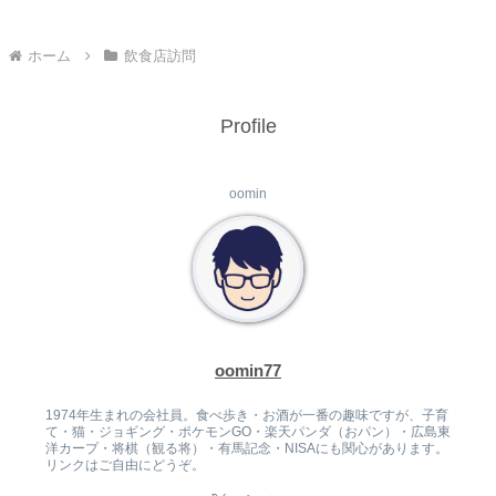
ホーム
飲食店訪問
Profile
oomin
oomin77
1974年生まれの会社員。食べ歩き・お酒が一番の趣味ですが、子育
て・猫・ジョギング・ポケモンGO・楽天パンダ（おパン）・広島東
洋カープ・将棋（観る将）・有馬記念・NISAにも関心があります。
リンクはご自由にどうぞ。