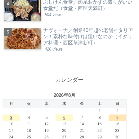
ぶしけん食堂／肉系おかずの盛りがいい
食堂だ（食堂・西区天満町）
504 views
ナヴォーナ／創業40年超の老舗イタリア
ン！素朴な味付けは狙いなのか（イタリ
ア料理・西区草津新町）
426 views
カレンダー
2026年8月
月
火
水
木
金
土
日
1
2
3
4
5
6
7
8
9
10
11
12
13
14
15
16
17
18
19
20
21
22
23
24
25
26
27
28
29
30