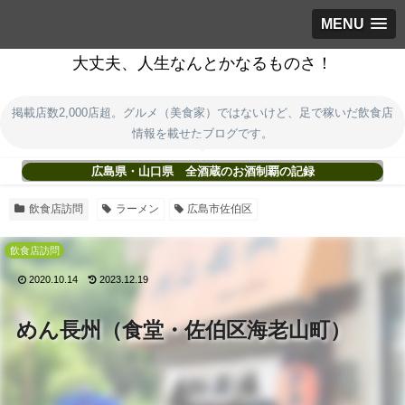
MENU
大丈夫、人生なんとかなるものさ！
掲載店数2,000店超。グルメ（美食家）ではないけど、足で稼いだ飲食店
情報を載せたブログです。
広島県・山口県 全酒蔵のお酒制覇の記録
飲食店訪問
ラーメン
広島市佐伯区
飲食店訪問
2020.10.14
2023.12.19
めん長州（食堂・佐伯区海老山町）