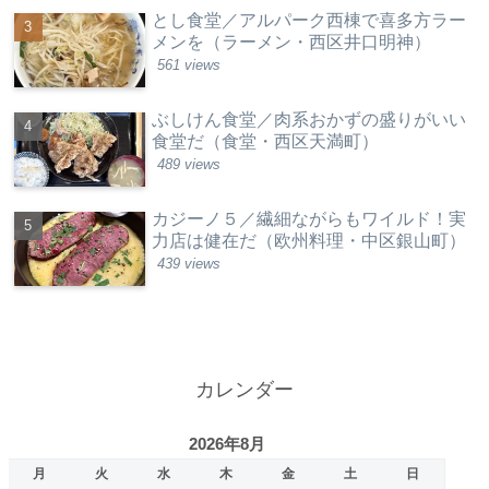
とし食堂／アルパーク西棟で喜多方ラー
メンを（ラーメン・西区井口明神）
561 views
ぶしけん食堂／肉系おかずの盛りがいい
食堂だ（食堂・西区天満町）
489 views
カジーノ５／繊細ながらもワイルド！実
力店は健在だ（欧州料理・中区銀山町）
439 views
カレンダー
2026年8月
月
火
水
木
金
土
日