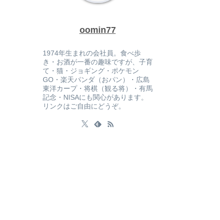
oomin77
1974年生まれの会社員。食べ歩
き・お酒が一番の趣味ですが、子育
て・猫・ジョギング・ポケモン
GO・楽天パンダ（おパン）・広島
東洋カープ・将棋（観る将）・有馬
記念・NISAにも関心があります。
リンクはご自由にどうぞ。