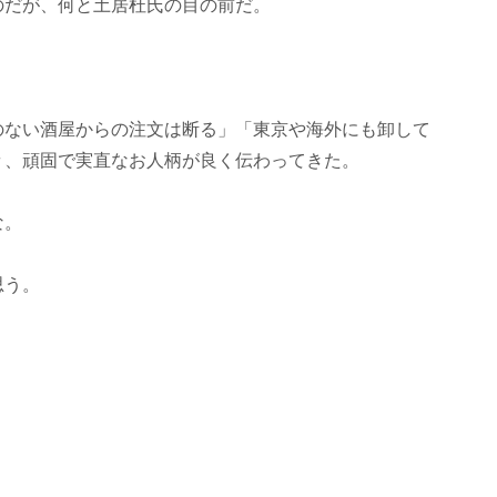
のだが、何と土居杜氏の目の前だ。
のない酒屋からの注文は断る」「東京や海外にも卸して
々、頑固で実直なお人柄が良く伝わってきた。
な。
思う。
。