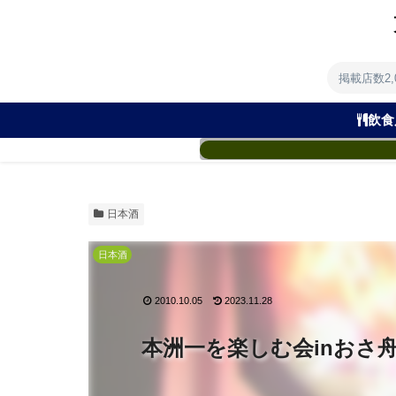
掲載店数2
飲食
日本酒
日本酒
2010.10.05
2023.11.28
本洲一を楽しむ会inおさ