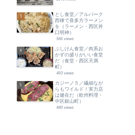
とし食堂／アルパーク
西棟で喜多方ラーメン
を（ラーメン・西区井
口明神）
566 views
ぶしけん食堂／肉系お
かずの盛りがいい食堂
だ（食堂・西区天満
町）
493 views
カジーノ５／繊細なが
らもワイルド！実力店
は健在だ（欧州料理・
中区銀山町）
440 views