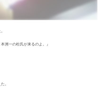
た。
。本洲一の杜氏が来るのよ。』
えた。