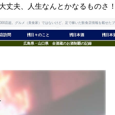
大丈夫、人生なんとかなるものさ
,000店超。グルメ（美食家）ではないけど、足で稼いだ飲食店情報を載せた
店訪問
日々のこと
日本酒
日本
広島県・山口県 全酒蔵のお酒制覇の記録
舟