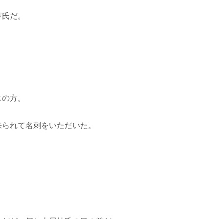
亨氏だ。
じの方。
来られて名刺をいただいた。