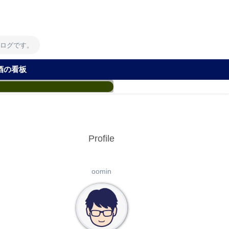
！
ブログです。
酒の看板
Profile
oomin