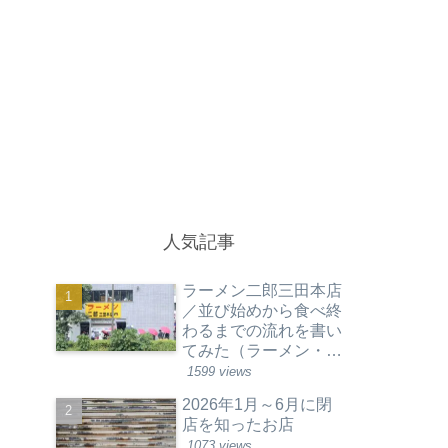
人気記事
ラーメン二郎三田本店
／並び始めから食べ終
わるまでの流れを書い
てみた（ラーメン・東
京都港区）
1599 views
2026年1月～6月に閉
店を知ったお店
1073 views