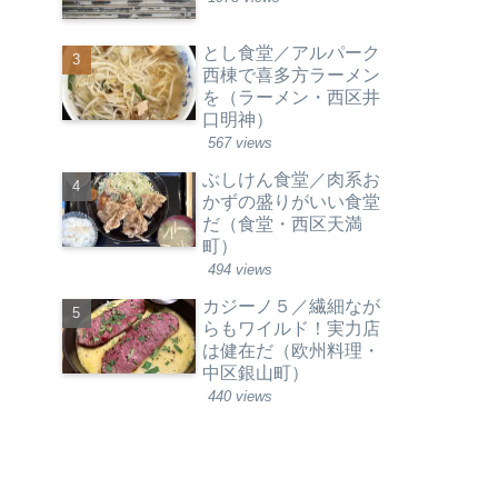
とし食堂／アルパーク
西棟で喜多方ラーメン
を（ラーメン・西区井
口明神）
567 views
ぶしけん食堂／肉系お
かずの盛りがいい食堂
だ（食堂・西区天満
町）
494 views
カジーノ５／繊細なが
らもワイルド！実力店
は健在だ（欧州料理・
中区銀山町）
440 views