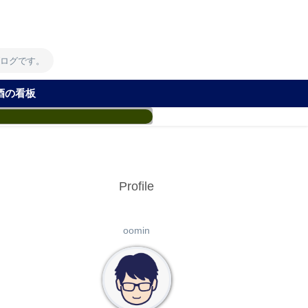
！
ブログです。
酒の看板
Profile
oomin