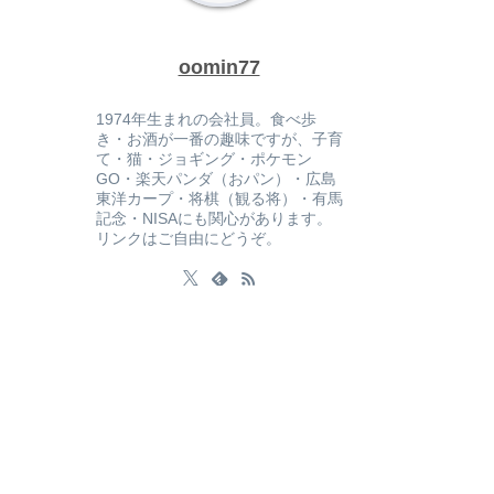
oomin77
1974年生まれの会社員。食べ歩
き・お酒が一番の趣味ですが、子育
て・猫・ジョギング・ポケモン
GO・楽天パンダ（おパン）・広島
東洋カープ・将棋（観る将）・有馬
記念・NISAにも関心があります。
リンクはご自由にどうぞ。