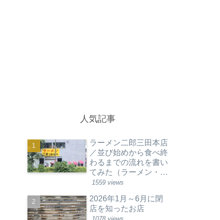
人気記事
ラーメン二郎三田本店
／並び始めから食べ終
わるまでの流れを書い
てみた（ラーメン・東
京都港区）
1559 views
2026年1月～6月に閉
店を知ったお店
1078 views