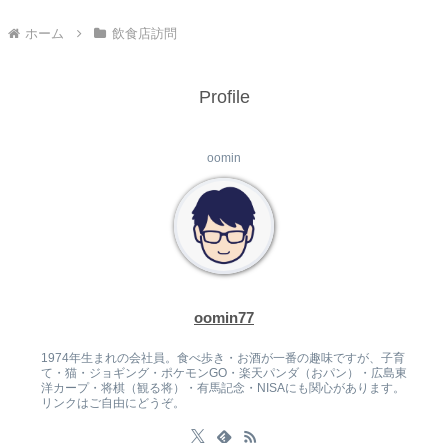
ホーム
飲食店訪問
Profile
oomin
oomin77
1974年生まれの会社員。食べ歩き・お酒が一番の趣味ですが、子育
て・猫・ジョギング・ポケモンGO・楽天パンダ（おパン）・広島東
洋カープ・将棋（観る将）・有馬記念・NISAにも関心があります。
リンクはご自由にどうぞ。