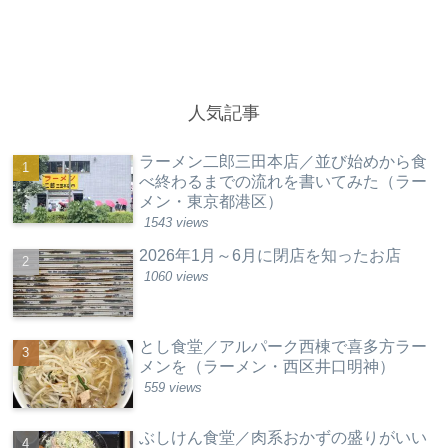
人気記事
ラーメン二郎三田本店／並び始めから食
べ終わるまでの流れを書いてみた（ラー
メン・東京都港区）
1543 views
2026年1月～6月に閉店を知ったお店
1060 views
とし食堂／アルパーク西棟で喜多方ラー
メンを（ラーメン・西区井口明神）
559 views
ぶしけん食堂／肉系おかずの盛りがいい