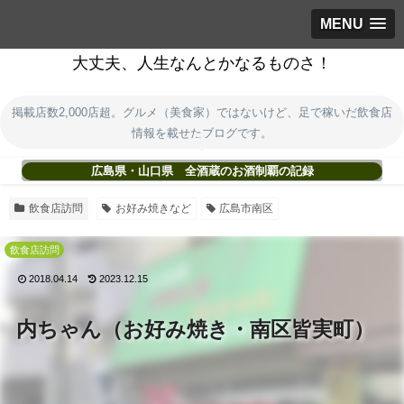
MENU
大丈夫、人生なんとかなるものさ！
掲載店数2,000店超。グルメ（美食家）ではないけど、足で稼いだ飲食店
情報を載せたブログです。
広島県・山口県 全酒蔵のお酒制覇の記録
飲食店訪問
お好み焼きなど
広島市南区
飲食店訪問
2018.04.14
2023.12.15
内ちゃん（お好み焼き・南区皆実町）