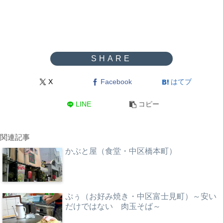
X
Facebook
はてブ
LINE
コピー
関連記事
かぶと屋（食堂・中区橋本町）
ぷぅ（お好み焼き・中区富士見町）～安い
だけではない 肉玉そば～