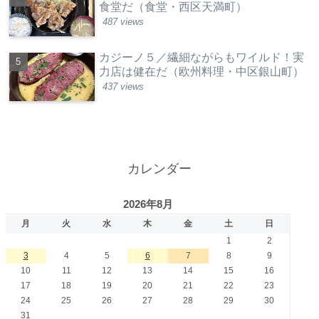
食堂だ（食堂・西区天満町）
487 views
カジーノ５／繊細ながらもワイルド！実
力店は健在だ（欧州料理・中区銀山町）
437 views
カレンダー
2026年8月
月
火
水
木
金
土
日
1
2
3
4
5
6
7
8
9
10
11
12
13
14
15
16
17
18
19
20
21
22
23
24
25
26
27
28
29
30
31