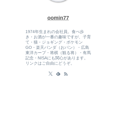
oomin77
1974年生まれの会社員。食べ歩
き・お酒が一番の趣味ですが、子育
て・猫・ジョギング・ポケモン
GO・楽天パンダ（おパン）・広島
東洋カープ・将棋（観る将）・有馬
記念・NISAにも関心があります。
リンクはご自由にどうぞ。