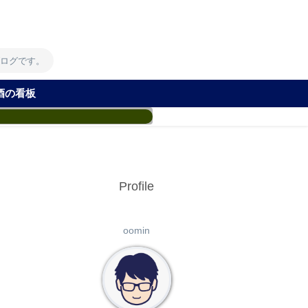
！
ブログです。
酒の看板
Profile
oomin