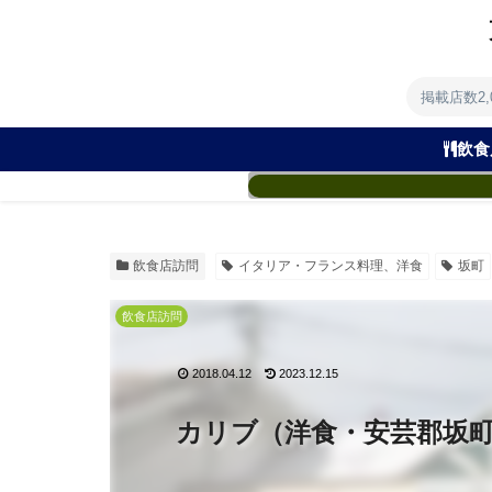
掲載店数2
飲食
飲食店訪問
イタリア・フランス料理、洋食
坂町
飲食店訪問
2018.04.12
2023.12.15
カリブ（洋食・安芸郡坂