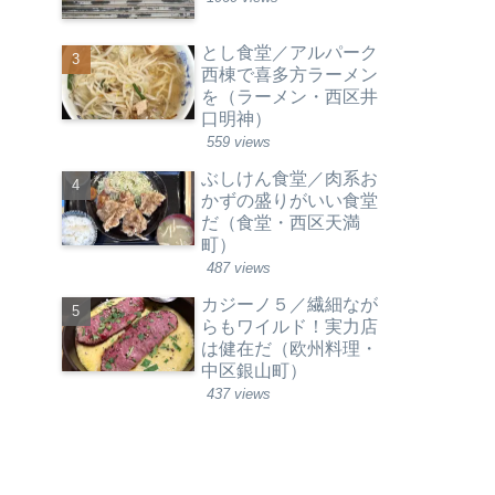
とし食堂／アルパーク
西棟で喜多方ラーメン
を（ラーメン・西区井
口明神）
559 views
ぶしけん食堂／肉系お
かずの盛りがいい食堂
だ（食堂・西区天満
町）
487 views
カジーノ５／繊細なが
らもワイルド！実力店
は健在だ（欧州料理・
中区銀山町）
437 views