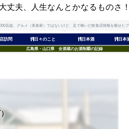
大丈夫、人生なんとかなるものさ
,000店超。グルメ（美食家）ではないけど、足で稼いだ飲食店情報を載せた
店訪問
日々のこと
日本酒
日本
広島県・山口県 全酒蔵のお酒制覇の記録
町）