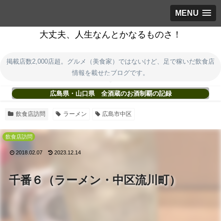
MENU
大丈夫、人生なんとかなるものさ！
掲載店数2,000店超。グルメ（美食家）ではないけど、足で稼いだ飲食店
情報を載せたブログです。
広島県・山口県 全酒蔵のお酒制覇の記録
飲食店訪問
ラーメン
広島市中区
飲食店訪問
2018.02.07
2023.12.14
千番６（ラーメン・中区流川町）