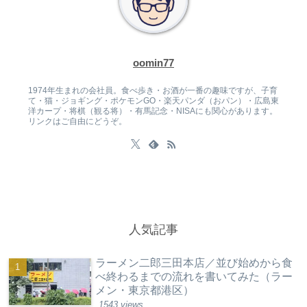
oomin77
1974年生まれの会社員。食べ歩き・お酒が一番の趣味ですが、子育
て・猫・ジョギング・ポケモンGO・楽天パンダ（おパン）・広島東
洋カープ・将棋（観る将）・有馬記念・NISAにも関心があります。
リンクはご自由にどうぞ。
人気記事
ラーメン二郎三田本店／並び始めから食
べ終わるまでの流れを書いてみた（ラー
メン・東京都港区）
1543 views