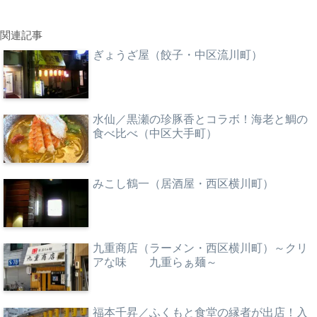
関連記事
ぎょうざ屋（餃子・中区流川町）
水仙／黒瀬の珍豚香とコラボ！海老と鯛の
食べ比べ（中区大手町）
みこし鶴一（居酒屋・西区横川町）
九重商店（ラーメン・西区横川町）～クリ
アな味 九重らぁ麺～
福本千昇／ふくもと食堂の縁者が出店！入