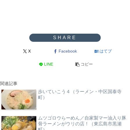
X
Facebook
はてブ
LINE
コピー
関連記事
歩いていこう４（ラーメン・中区国泰寺
町）
ムツゴロウらーめん／自家製マー油入り豚
骨ラーメンがウリの店！（東広島市黒瀬
町）