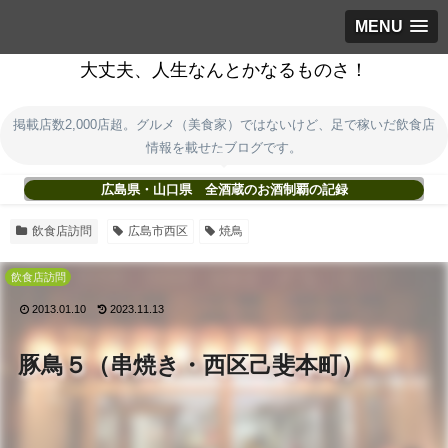
MENU
大丈夫、人生なんとかなるものさ！
掲載店数2,000店超。グルメ（美食家）ではないけど、足で稼いだ飲食店
情報を載せたブログです。
広島県・山口県 全酒蔵のお酒制覇の記録
飲食店訪問
広島市西区
焼鳥
飲食店訪問
2013.01.10
2023.11.13
豚鳥５（串焼き・西区己斐本町）