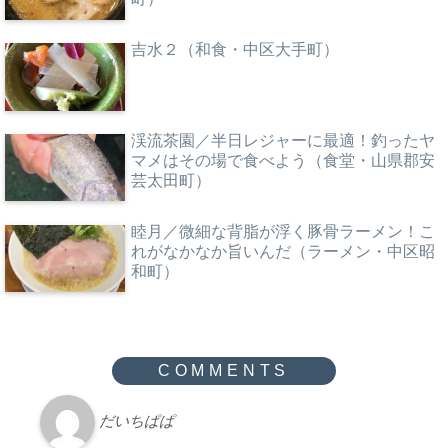
吉水２（和食・中区大手町）
渓流茶園／半日レジャーに最適！釣ったヤ
マメはその場で食べよう（食堂・山県郡安
芸太田町）
睦月／微細な背脂が浮く豚骨ラーメン！こ
れがなかなか旨いんだ（ラーメン・中区昭
和町）
だいちぱぱ