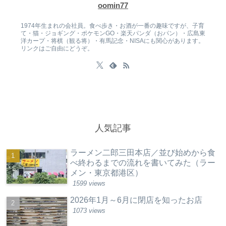
oomin77
1974年生まれの会社員。食べ歩き・お酒が一番の趣味ですが、子育
て・猫・ジョギング・ポケモンGO・楽天パンダ（おパン）・広島東
洋カープ・将棋（観る将）・有馬記念・NISAにも関心があります。
リンクはご自由にどうぞ。
人気記事
ラーメン二郎三田本店／並び始めから食
べ終わるまでの流れを書いてみた（ラー
メン・東京都港区）
1599 views
2026年1月～6月に閉店を知ったお店
1073 views