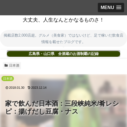
MENU
大丈夫、人生なんとかなるものさ！
掲載店数2,000店超。グルメ（美食家）ではないけど、足で稼いだ飲食店
情報を載せたブログです。
広島県・山口県 全酒蔵のお酒制覇の記録
日本酒
日本酒
2018.01.30
2023.12.14
家で飲んだ日本酒：三段峡純米/肴レシ
ピ：揚げだし豆腐・ナス