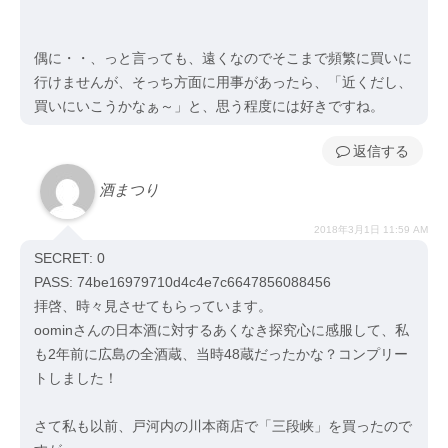
偶に・・、っと言っても、遠くなのでそこまで頻繁に買いに
行けませんが、そっち方面に用事があったら、「近くだし、
買いにいこうかなぁ～」と、思う程度には好きですね。
返信
酒まつり
2018年3月1日 11:59 AM
SECRET: 0
PASS: 74be16979710d4c4e7c6647856088456
拝啓、時々見させてもらっています。
oominさんの日本酒に対するあくなき探究心に感服して、私
も2年前に広島の全酒蔵、当時48蔵だったかな？コンプリー
トしました！
さて私も以前、戸河内の川本商店で「三段峡」を買ったので