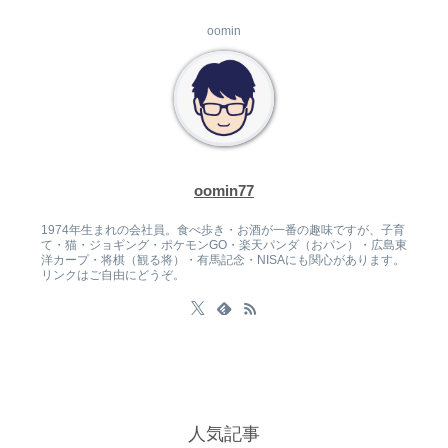
oomin
oomin77
1974年生まれの会社員。食べ歩き・お酒が一番の趣味ですが、子育
て・猫・ジョギング・ポケモンGO・楽天パンダ（おパン）・広島東
洋カープ・将棋（観る将）・有馬記念・NISAにも関心があります。
リンクはご自由にどうぞ。
人気記事