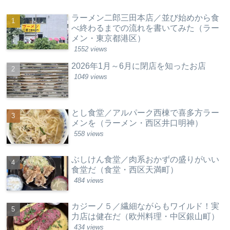
ラーメン二郎三田本店／並び始めから食
べ終わるまでの流れを書いてみた（ラー
メン・東京都港区）
1552 views
2026年1月～6月に閉店を知ったお店
1049 views
とし食堂／アルパーク西棟で喜多方ラー
メンを（ラーメン・西区井口明神）
558 views
ぶしけん食堂／肉系おかずの盛りがいい
食堂だ（食堂・西区天満町）
484 views
カジーノ５／繊細ながらもワイルド！実
力店は健在だ（欧州料理・中区銀山町）
434 views