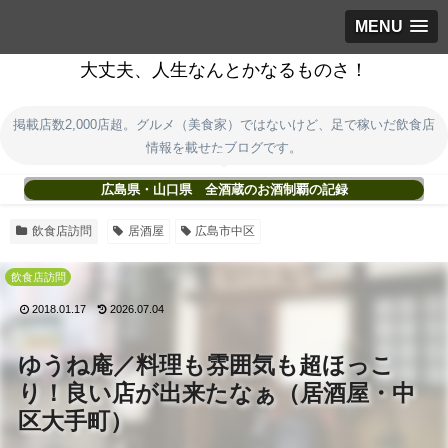
MENU
大丈夫、人生なんとかなるものさ！
掲載店数2,000店超。グルメ（美食家）ではないけど、足で稼いだ飲食店
情報を載せたブログです。
広島県・山口県 全酒蔵のお酒制覇の記録
飲食店訪問
居酒屋
広島市中区
飲食店訪問
2018.01.17
2026.07.04
ゆうね庵／料理も雰囲気も超ほっこ
り！良い店が出来たなぁ（居酒屋・中
区大手町）