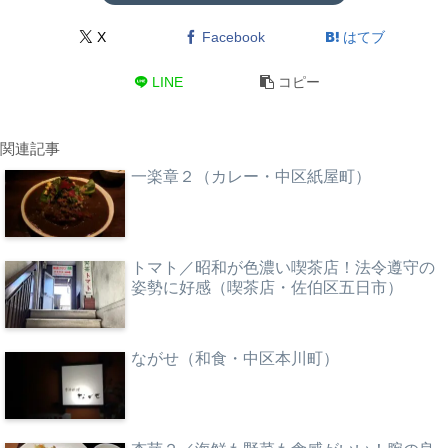
X
Facebook
はてブ
LINE
コピー
関連記事
一楽章２（カレー・中区紙屋町）
トマト／昭和が色濃い喫茶店！法令遵守の
姿勢に好感（喫茶店・佐伯区五日市）
ながせ（和食・中区本川町）