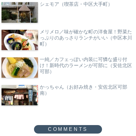
シェモア（喫茶店・中区大手町）
メリメロ／味が確かな町の洋食屋！野菜た
っぷりのあっさりランチがいい（中区本川
町）
一純／カフェっぽい内装に可憐な盛り付
け！新時代のラーメンが可部に（安佐北区
可部）
かっちゃん（お好み焼き・安佐北区可部
南）