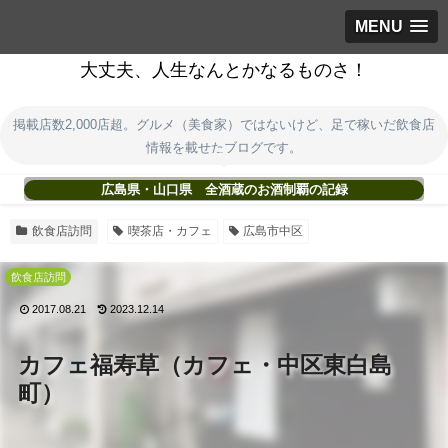
MENU
大丈夫、人生なんとかなるものさ！
掲載店数2,000店超。グルメ（美食家）ではないけど、足で稼いだ飲食店
情報を載せたブログです。
広島県・山口県 全酒蔵のお酒制覇の記録
飲食店訪問
喫茶店・カフェ
広島市中区
飲食店訪問
2017.08.21
2023.12.14
カフェ福寿草（カフェ・中区東白島
町）