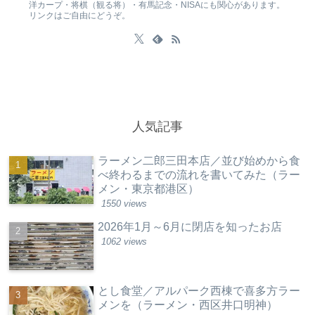
洋カープ・将棋（観る将）・有馬記念・NISAにも関心があります。
リンクはご自由にどうぞ。
人気記事
ラーメン二郎三田本店／並び始めから食
べ終わるまでの流れを書いてみた（ラー
メン・東京都港区）
1550 views
2026年1月～6月に閉店を知ったお店
1062 views
とし食堂／アルパーク西棟で喜多方ラー
メンを（ラーメン・西区井口明神）