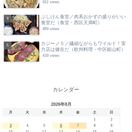
561 views
ぶしけん食堂／肉系おかずの盛りがいい
食堂だ（食堂・西区天満町）
489 views
カジーノ５／繊細ながらもワイルド！実
力店は健在だ（欧州料理・中区銀山町）
439 views
カレンダー
2026年8月
月
火
水
木
金
土
日
1
2
3
4
5
6
7
8
9
10
11
12
13
14
15
16