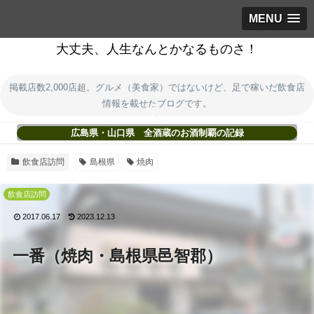
MENU
大丈夫、人生なんとかなるものさ！
掲載店数2,000店超。グルメ（美食家）ではないけど、足で稼いだ飲食店
情報を載せたブログです。
広島県・山口県 全酒蔵のお酒制覇の記録
飲食店訪問
島根県
焼肉
飲食店訪問
2017.06.17
2023.12.13
一番（焼肉・島根県邑智郡）