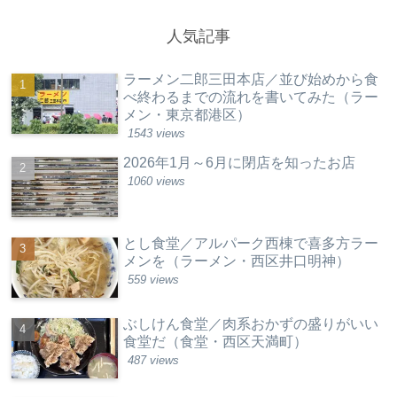
人気記事
ラーメン二郎三田本店／並び始めから食
べ終わるまでの流れを書いてみた（ラー
メン・東京都港区）
1543 views
2026年1月～6月に閉店を知ったお店
1060 views
とし食堂／アルパーク西棟で喜多方ラー
メンを（ラーメン・西区井口明神）
559 views
ぶしけん食堂／肉系おかずの盛りがいい
食堂だ（食堂・西区天満町）
487 views