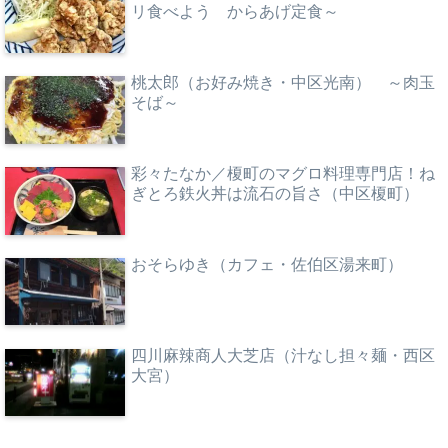
リ食べよう からあげ定食～
桃太郎（お好み焼き・中区光南） ～肉玉
そば～
彩々たなか／榎町のマグロ料理専門店！ね
ぎとろ鉄火丼は流石の旨さ（中区榎町）
おそらゆき（カフェ・佐伯区湯来町）
四川麻辣商人大芝店（汁なし担々麺・西区
大宮）