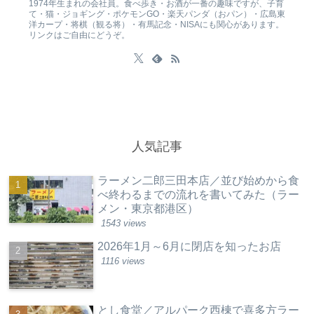
1974年生まれの会社員。食べ歩き・お酒が一番の趣味ですが、子育
て・猫・ジョギング・ポケモンGO・楽天パンダ（おパン）・広島東
洋カープ・将棋（観る将）・有馬記念・NISAにも関心があります。
リンクはご自由にどうぞ。
人気記事
ラーメン二郎三田本店／並び始めから食
べ終わるまでの流れを書いてみた（ラー
メン・東京都港区）
1543 views
2026年1月～6月に閉店を知ったお店
1116 views
とし食堂／アルパーク西棟で喜多方ラー