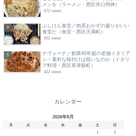
メンを（ラーメン・西区井口明神）
572 views
ぶしけん食堂／肉系おかずの盛りがいい
食堂だ（食堂・西区天満町）
501 views
ナヴォーナ／創業40年超の老舗イタリア
ン！素朴な味付けは狙いなのか（イタリ
ア料理・西区草津新町）
422 views
カレンダー
2026年8月
月
火
水
木
金
土
日
1
2