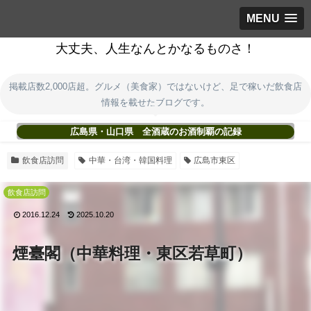
MENU
大丈夫、人生なんとかなるものさ！
掲載店数2,000店超。グルメ（美食家）ではないけど、足で稼いだ飲食店
情報を載せたブログです。
広島県・山口県 全酒蔵のお酒制覇の記録
飲食店訪問
中華・台湾・韓国料理
広島市東区
飲食店訪問
2016.12.24
2025.10.20
煙臺閣（中華料理・東区若草町）