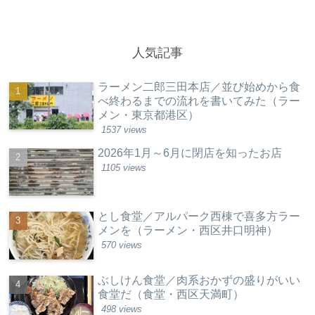
人気記事
ラーメン二郎三田本店／並び始めから食
べ終わるまでの流れを書いてみた（ラー
メン・東京都港区）
1537 views
2026年1月～6月に閉店を知ったお店
1105 views
とし食堂／アルパーク西棟で喜多方ラー
メンを（ラーメン・西区井口明神）
570 views
ぶしけん食堂／肉系おかずの盛りがいい
食堂だ（食堂・西区天満町）
498 views