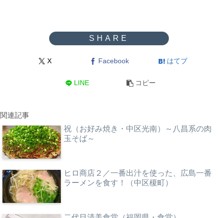
X
Facebook
はてブ
LINE
コピー
関連記事
祝（お好み焼き・中区光南）～八昌系の肉
玉そば～
ヒロ商店２／一番出汁を使った、広島一番
ラーメンを食す！（中区榎町）
二代目清美食堂（福岡県・食堂）