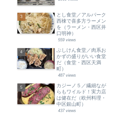
とし食堂／アルパーク
西棟で喜多方ラーメン
を（ラーメン・西区井
口明神）
559 views
ぶしけん食堂／肉系お
かずの盛りがいい食堂
だ（食堂・西区天満
町）
487 views
カジーノ５／繊細なが
らもワイルド！実力店
は健在だ（欧州料理・
中区銀山町）
437 views