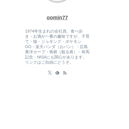
oomin77
1974年生まれの会社員。食べ歩
き・お酒が一番の趣味ですが、子育
て・猫・ジョギング・ポケモン
GO・楽天パンダ（おパン）・広島
東洋カープ・将棋（観る将）・有馬
記念・NISAにも関心があります。
リンクはご自由にどうぞ。