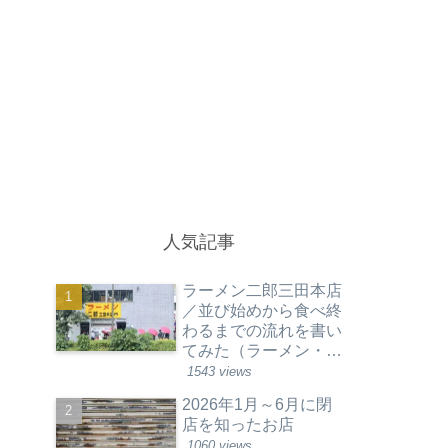
人気記事
ラーメン二郎三田本店
／並び始めから食べ終
わるまでの流れを書い
てみた（ラーメン・東
京都港区）
1543 views
2026年1月～6月に閉
店を知ったお店
1060 views