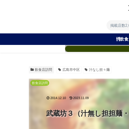
掲載店数2
飲食
飲食店訪問
広島市中区
汁なし担々麺
飲食店訪問
2014.12.10
2023.11.09
武蔵坊３（汁無し担担麺