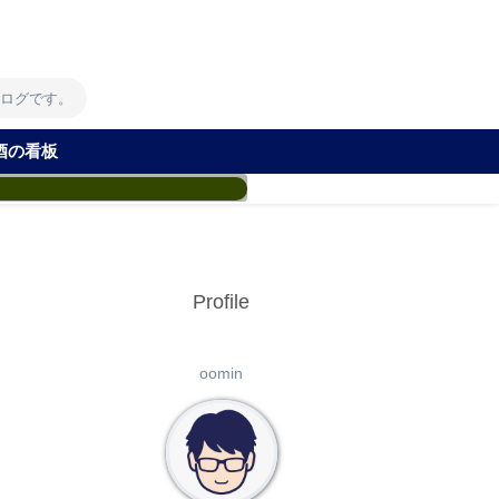
！
ブログです。
酒の看板
Profile
oomin