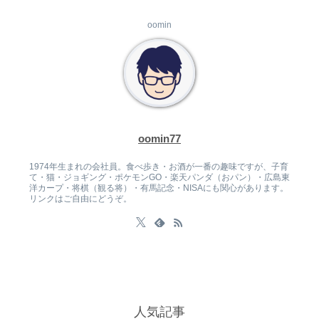
oomin
oomin77
1974年生まれの会社員。食べ歩き・お酒が一番の趣味ですが、子育
て・猫・ジョギング・ポケモンGO・楽天パンダ（おパン）・広島東
洋カープ・将棋（観る将）・有馬記念・NISAにも関心があります。
リンクはご自由にどうぞ。
人気記事