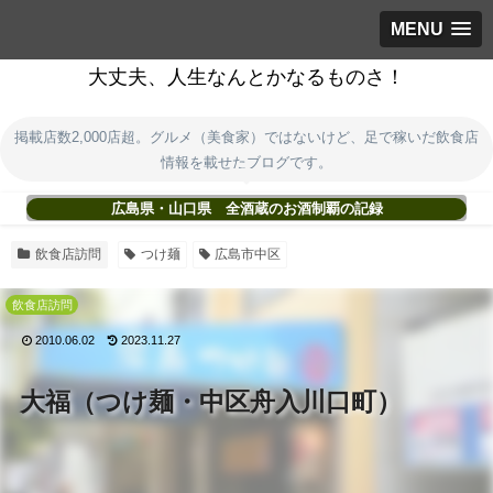
MENU
大丈夫、人生なんとかなるものさ！
掲載店数2,000店超。グルメ（美食家）ではないけど、足で稼いだ飲食店
情報を載せたブログです。
広島県・山口県 全酒蔵のお酒制覇の記録
飲食店訪問
つけ麺
広島市中区
飲食店訪問
2010.06.02
2023.11.27
大福（つけ麺・中区舟入川口町）