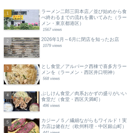
ラーメン二郎三田本店／並び始めから食
べ終わるまでの流れを書いてみた（ラー
メン・東京都港区）
1567 views
2026年1月～6月に閉店を知ったお店
1079 views
とし食堂／アルパーク西棟で喜多方ラー
メンを（ラーメン・西区井口明神）
568 views
ぶしけん食堂／肉系おかずの盛りがいい
食堂だ（食堂・西区天満町）
496 views
カジーノ５／繊細ながらもワイルド！実
力店は健在だ（欧州料理・中区銀山町）
441 views