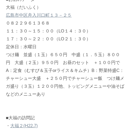
大福（だいふく）
広島市中区舟入川口町１３－２５
０８２２９６１３６８
１１：３０～１５：００（LO１４：３０）
１７：３０～２２：００（LO２１：３０）
定休日：水曜日
つけ麺 並盛（１玉）６５０円 中盛（１．５玉）８００
円 大盛（２玉）９５０円 お昼のセット ＋１００円で
A：定食（むすび＆玉子orライス＆キムチ）B：野菜特盛C：
チャーシュー大盛 ＋２５０円でチャーシュー飯 つけ麺メ
ガ盛り（３玉）１２００円他、トッピングメニューや油そば
などのメニューあり
■大福の訪問記
・
大福２(H22.7)