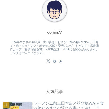
oomin77
1974年生まれの会社員。食べ歩き・お酒が一番の趣味ですが、子育
て・猫・ジョギング・ポケモンGO・楽天パンダ（おパン）・広島東
洋カープ・将棋（観る将）・有馬記念・NISAにも関心があります。
リンクはご自由にどうぞ。
人気記事
ラーメン二郎三田本店／並び始めから食
べ終わるまでの流れを書いてみた（ラー