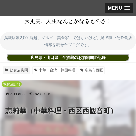
MENU
大丈夫、人生なんとかなるものさ！
掲載店数2,000店超。グルメ（美食家）ではないけど、足で稼いだ飲食店
情報を載せたブログです。
広島県・山口県 全酒蔵のお酒制覇の記録
飲食店訪問
中華・台湾・韓国料理
広島市西区
飲食店訪問
2014.01.22
2023.07.19
恵莉華（中華料理・西区西観音町）