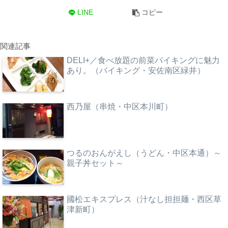
LINE
コピー
関連記事
DELI+／食べ放題の前菜バイキングに魅力
あり。（バイキング・安佐南区緑井）
西乃屋（串焼・中区本川町）
つるのおんがえし（うどん・中区本通）～
親子丼セット～
國松エキスプレス（汁なし担担麺・西区草
津新町）