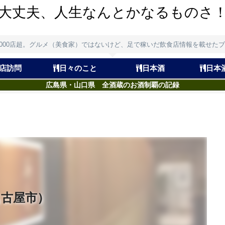
大丈夫、人生なんとかなるものさ
,000店超。グルメ（美食家）ではないけど、足で稼いだ飲食店情報を載せた
店訪問
日々のこと
日本酒
日本
広島県・山口県 全酒蔵のお酒制覇の記録
名古屋市）