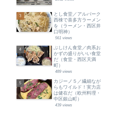
とし食堂／アルパーク
西棟で喜多方ラーメン
を（ラーメン・西区井
口明神）
561 views
ぶしけん食堂／肉系お
かずの盛りがいい食堂
だ（食堂・西区天満
町）
489 views
カジーノ５／繊細なが
らもワイルド！実力店
は健在だ（欧州料理・
中区銀山町）
439 views