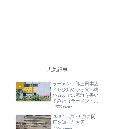
人気記事
ラーメン二郎三田本店
／並び始めから食べ終
わるまでの流れを書い
てみた（ラーメン・東
京都港区）
1550 views
2026年1月～6月に閉
店を知ったお店
1062 views