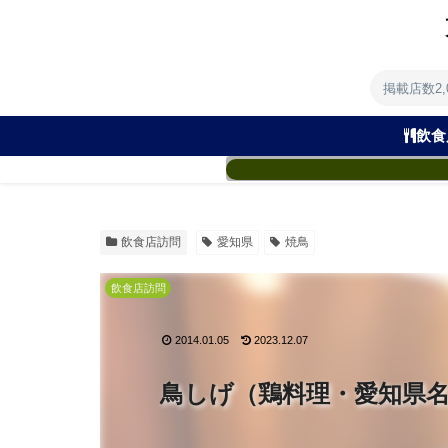
掲載店数2
飲食
飲食店訪問
愛知県
焼鳥
飲食店訪問
2014.01.05
2023.12.07
鳥しげ（鶏料理・愛知県