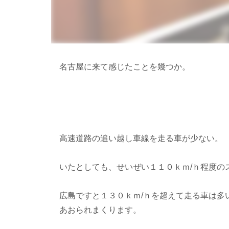
名古屋に来て感じたことを幾つか。
高速道路の追い越し車線を走る車が少ない。
いたとしても、せいぜい１１０ｋｍ/ｈ程度の
広島ですと１３０ｋｍ/ｈを超えて走る車は多
あおられまくります。