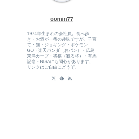
oomin77
1974年生まれの会社員。食べ歩
き・お酒が一番の趣味ですが、子育
て・猫・ジョギング・ポケモン
GO・楽天パンダ（おパン）・広島
東洋カープ・将棋（観る将）・有馬
記念・NISAにも関心があります。
リンクはご自由にどうぞ。