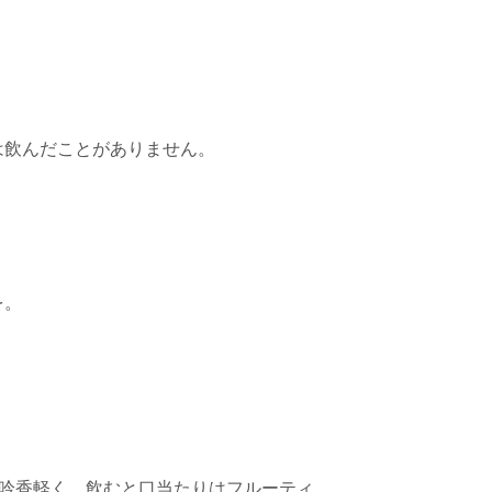
は飲んだことがありません。
を。
吟香軽く、飲むと口当たりはフルーティ。