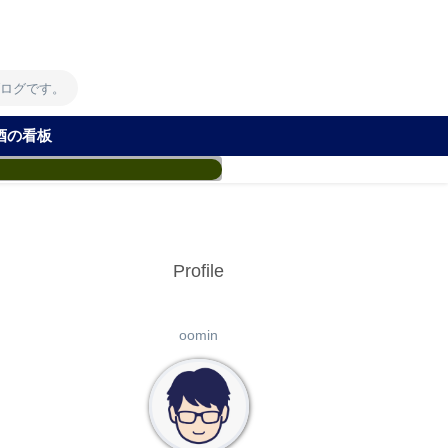
！
ブログです。
酒の看板
Profile
oomin